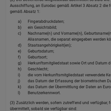
Ausschiffung, an Eurodac gemäß Artikel 3 Absatz 2 die 
gemäß Absatz 1:
a)
Fingerabdruckdaten;
b)
ein Gesichtsbild;
c)
Nachname(n) und Vorname(n), Geburtsname(n)
Aliasnamen, die separat eingegeben werden k
d)
Staatsangehörigkeit(en);
e)
Geburtsdatum;
f)
Geburtsort;
g)
Herkunftsmitgliedstaat sowie Ort und Datum d
h)
Geschlecht;
i)
die vom Herkunftsmitgliedstaat verwendete 
j)
das Datum der Erfassung der biometrischen Da
k)
das Datum der Übermittlung der Daten an Euro
l)
Benutzerkennwort.
(3)
Zusätzlich werden, sofern zutreffend und verfügbar,
übermittelt, sobald sie verfügbar sind: