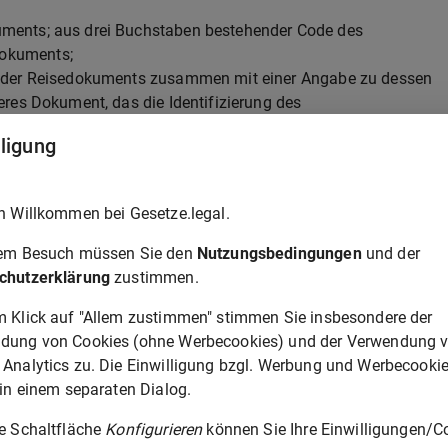
uments; aus drei Buchstaben bestehender Code des
Dokuments;
- oder Reisedokuments zusammen mit einer Angabe zu dessen
deres Dokument, das die Identifizierung des
ichtert, zusammen mit einer Angabe zu dessen Echtheit;
lligung
 Datum, an dem die betreffende Person das Hoheitsgebiet der
en wurde;
Absatz 1;
h Willkommen bei Gesetze.legal.
illige Rückkehr und Wiedereingliederung gewährt wurde;
r in der Verordnung (EU) 2024/1356 genannten Überprüfung ein
rem Besuch müssen Sie den
Nutzungsbedingungen
und der
nte, wenn einer der folgenden Umstände zutrifft:
chutzerklärung
zustimmen.
;
m Klick auf "Allem zustimmen" stimmen Sie insbesondere der
g;
dung von Cookies (ohne Werbecookies) und der Verwendung 
ie betreffende Person an einer Straftat im Sinne der Richtlinie
 Analytics zu. Die Einwilligung bzgl. Werbung und Werbecooki
 in einem separaten Dialog.
ie betreffende Person an einer Straftat im Sinne von Artikel 2
ie Schaltfläche
Konfigurieren
können Sie Ihre Einwilligungen/C
/584/JI beteiligt ist.