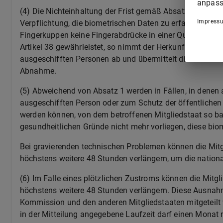
anpass
(4)
Die Nichteinhaltung der Frist gemäß Absatz 2 des vorl
Impress
Verpflichtung, die biometrischen Daten zu erfassen und
Fingerkuppen keine Fingerabdrücke in einer Qualität a
Artikel 38 gewährleistet, so nimmt der Herkunftsmitglied
ausgeschifften Personen ab und übermittelt diese so bal
Abnahme.
(5)
Abweichend von Absatz 1 werden in Fällen, in dene
ausgeschifften Person oder zum Schutz der öffentlichen
werden können, von dem betroffenen Mitgliedstaat so b
gesundheitlichen Gründe nicht mehr vorliegen, diese biom
Bei gravierenden technischen Problemen können die Mit
höchstens weitere 48 Stunden verlängern, um die nation
(6)
Im Falle eines plötzlichen Zustroms können die Mitgl
höchstens weitere 48 Stunden verlängern. Diese Ausnahme
Kommission und den anderen Mitgliedstaaten mitgeteilt w
in der Mitteilung angegebene Laufzeit darf einen Monat n