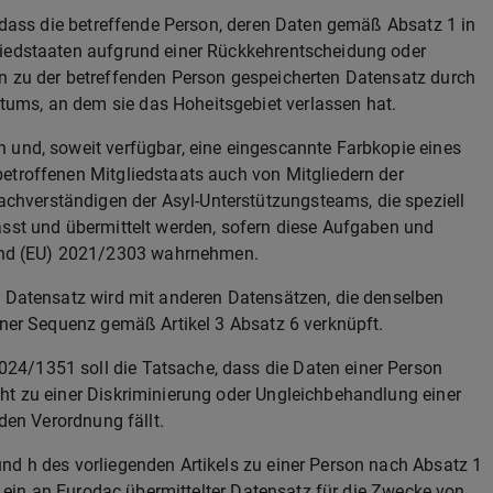
, dass die betreffende Person, deren Daten gemäß Absatz 1 in
liedstaaten aufgrund einer Rückkehrentscheidung oder
en zu der betreffenden Person gespeicherten Datensatz durch
ums, an dem sie das Hoheitsgebiet verlassen hat.
 und, soweit verfügbar, eine eingescannte Farbkopie eines
etroffenen Mitgliedstaats auch von Mitgliedern der
hverständigen der Asyl-Unterstützungsteams, die speziell
asst und übermittelt werden, sofern diese Aufgaben und
nd (EU) 2021/2303 wahrnehmen.
e Datensatz wird mit anderen Datensätzen, die denselben
iner Sequenz gemäß Artikel 3 Absatz 6 verknüpft.
4/1351 soll die Tatsache, dass die Daten einer Person
ht zu einer Diskriminierung oder Ungleichbehandlung einer
nden Verordnung fällt.
nd h des vorliegenden Artikels zu einer Person nach Absatz 1
ls ein an Eurodac übermittelter Datensatz für die Zwecke von