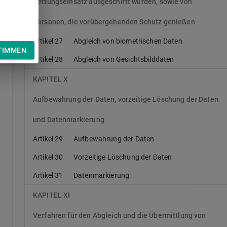
Rettungseinsatz ausgeschifft wurden, sowie von
Personen, die vorübergehenden Schutz genießen
Artikel 27
Abgleich von biometrischen Daten
TIMMEN
er
Artikel 28
Abgleich von Gesichtsbilddaten
KAPITEL X
Aufbewahrung der Daten, vorzeitige Löschung der Daten
und Datenmarkierung
Artikel 29
Aufbewahrung der Daten
Artikel 30
Vorzeitige Löschung der Daten
Artikel 31
Datenmarkierung
KAPITEL XI
Verfahren für den Abgleich und die Übermittlung von