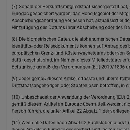
(7)
Sobald der Herkunftsmitgliedstaat sichergestellt hat
Eurodac gespeichert wurden, das Hoheitsgebiet der Mitg
Abschiebungsanordnung verlassen hat, aktualisiert er d
Hinzufügung des Datums ihrer Abschiebung oder des Dat
(8)
Die biometrischen Daten, die alphanumerischen Daten
Identitäts- oder Reisedokuments können auf Antrag des b
europäischen Grenz- und Küstenwacheteams oder von Sac
dafür geschult sind, im Namen dieses Mitgliedstaats erf
Befugnisse gemäß den Verordnungen (EU) 2019/1896 u
(9)
Jeder gemäß diesem Artikel erfasste und übermittelt
Drittstaatsangehörigen oder Staatenlosen betreffen, in e
(10)
Unbeschadet der Anwendung der Verordnung (EU) 202
gemäß diesem Artikel an Eurodac übermittelt werden, nic
Person führen, die unter Artikel 22 Absatz 1 der vorliege
(11)
Wenn alle Daten nach Absatz 2 Buchstaben a bis f u
dieses Artikels in Eurodac gespeichert sind, gelten sie a