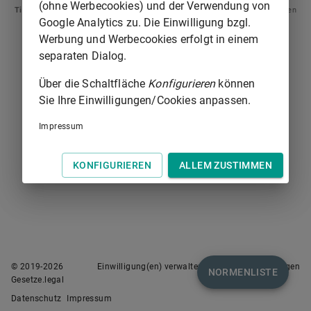
(ohne Werbecookies) und der Verwendung von
Tipp
: Swipen Sie auf dem Bildschirm links oder rechts zur Navigation zwischen
Google Analytics zu. Die Einwilligung bzgl.
Normen.
Werbung und Werbecookies erfolgt in einem
separaten Dialog.
Über die Schaltfläche
Konfigurieren
können
Sie Ihre Einwilligungen/Cookies anpassen.
Impressum
KONFIGURIEREN
ALLEM ZUSTIMMEN
© 2019-
2026
Einwilligung(en) verwalten
Nutzungsbedingungen
NORMENLISTE
Gesetze.legal
Datenschutz
Impressum