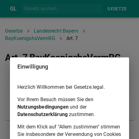
GL
GESETZE
Gesetze
Landesrecht Bayern
BayKoenigshsVermRG
Art. 7
Art. 7 BayKoenigshsVermRG
Einwilligung
ART. 6
ART. 8
Herzlich Willkommen bei Gesetze.legal.
(1)
(gegenstandslos)
Vor Ihrem Besuch müssen Sie den
Nutzungsbedingungen
und der
(2)
und (3)
(entfallen)
Datenschutzerklärung
zustimmen.
Mit dem Klick auf "Allem zustimmen" stimmen
ART. 6
ART. 8
Sie insbesondere der Verwendung von Cookies