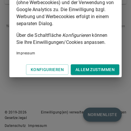
(ohne Werbecookies) und der Verwendung von
Google Analytics zu. Die Einwilligung bzgl.
ART. 17
ART. 19
Werbung und Werbecookies erfolgt in einem
separaten Dialog.
Tipp
: Swipen Sie auf dem Bildschirm links oder rechts zur Navigation zwischen
Normen.
Über die Schaltfläche
Konfigurieren
können
Sie Ihre Einwilligungen/Cookies anpassen.
Impressum
KONFIGURIEREN
ALLEM ZUSTIMMEN
© 2019-
2026
Einwilligung(en) verwalten
Nutzungsbedingungen
NORMENLISTE
Gesetze.legal
Datenschutz
Impressum