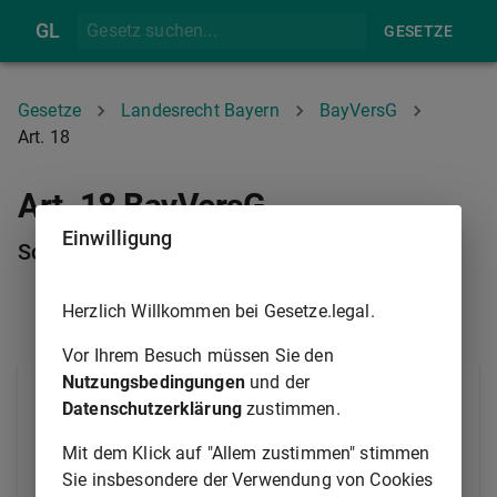
GL
GESETZE
Gesetze
Landesrecht Bayern
BayVersG
Art. 18
Art. 18 BayVersG
Einwilligung
Schutz des Landtags
Herzlich Willkommen bei Gesetze.legal.
ART. 17
ART. 19
Vor Ihrem Besuch müssen Sie den
Nutzungsbedingungen
und der
1
Versammlungen unter freiem Himmel sind innerhalb
Datenschutzerklärung
zustimmen.
2
des befriedeten Bezirks verboten.
Ebenso ist es
Mit dem Klick auf "Allem zustimmen" stimmen
verboten, zu Versammlungen nach Satz 1
Sie insbesondere der Verwendung von Cookies
aufzufordern.