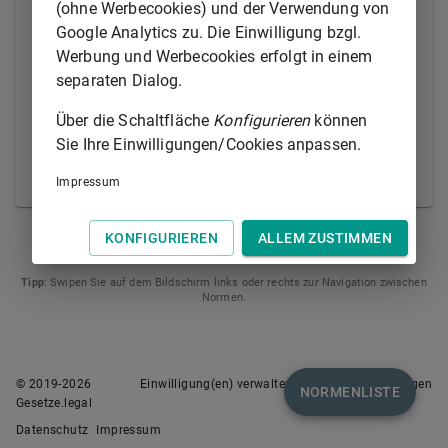
(ohne Werbecookies) und der Verwendung von
1.
bei Versammlungen mit sich zu führen
Google Analytics zu. Die Einwilligung bzgl.
oder
Werbung und Werbecookies erfolgt in einem
separaten Dialog.
2.
auf dem Weg zu Versammlungen mit sich
zu führen, zu Versammlungen
Über die Schaltfläche
Konfigurieren
können
hinzuschaffen oder sie zur Verwendung bei
Sie Ihre Einwilligungen/Cookies anpassen.
Versammlungen bereitzuhalten oder zu
verteilen.
Impressum
KONFIGURIEREN
ALLEM ZUSTIMMEN
ART. 5
ART. 7
Tipp
: Swipen Sie auf dem Bildschirm links oder rechts zur Navigation zwischen
Normen.
© 2019-
2026
Einwilligung(en) verwalten
Nutzungsbedingungen
NORMENLISTE
Gesetze.legal
Datenschutz
Impressum