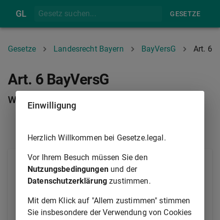
GL
GESETZE
Gesetze
Landesrecht Bayern
BayVersG
Art. 6
Art. 6 BayVersG
Waffenverbot
Einwilligung
ART. 5
ART. 7
Herzlich Willkommen bei Gesetze.legal.
Vor Ihrem Besuch müssen Sie den
Es ist verboten, Waffen oder sonstige Gegenstände,
Nutzungsbedingungen
und der
die ihrer Art nach zur Verletzung von Personen oder
Datenschutzerklärung
zustimmen.
zur Beschädigung von Sachen geeignet und den
Umständen nach dazu bestimmt sind, ohne Erlaubnis
Mit dem Klick auf "Allem zustimmen" stimmen
der zuständigen Behörde
Sie insbesondere der Verwendung von Cookies