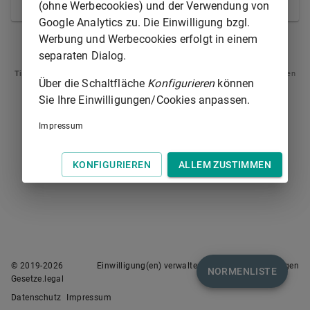
Bernd Sibler, Staatsminister
(ohne Werbecookies) und der Verwendung von
Google Analytics zu. Die Einwilligung bzgl.
Werbung und Werbecookies erfolgt in einem
§ 12
separaten Dialog.
Tipp
: Swipen Sie auf dem Bildschirm links oder rechts zur Navigation zwischen
Über die Schaltfläche
Konfigurieren
können
Normen.
Sie Ihre Einwilligungen/Cookies anpassen.
Impressum
KONFIGURIEREN
ALLEM ZUSTIMMEN
© 2019-
2026
Einwilligung(en) verwalten
Nutzungsbedingungen
NORMENLISTE
Gesetze.legal
Datenschutz
Impressum