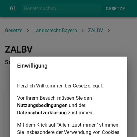
GL
GESETZE
Gesetze
Landesrecht Bayern
ZALBV
ZALBV
Schlussformel
Einwilligung
§ 12
Herzlich Willkommen bei Gesetze.legal.
Vor Ihrem Besuch müssen Sie den
München, den 24. Juli 2018
Nutzungsbedingungen
und der
Datenschutzerklärung
zustimmen.
Bayerisches Staatsministerium
Mit dem Klick auf "Allem zustimmen" stimmen
für Unterricht und Kultus
Sie insbesondere der Verwendung von Cookies