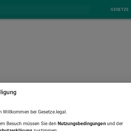
GESETZE
lligung
lt werden, gilt die ausschließliche Zuständigkeit nach
§ 4
h Willkommen bei Gesetze.legal.
schleunigtes Fachkräfteverfahren nach
§ 81a
AufenthG
.
rem Besuch müssen Sie den
Nutzungsbedingungen
und der
chutzerklärung
zustimmen.