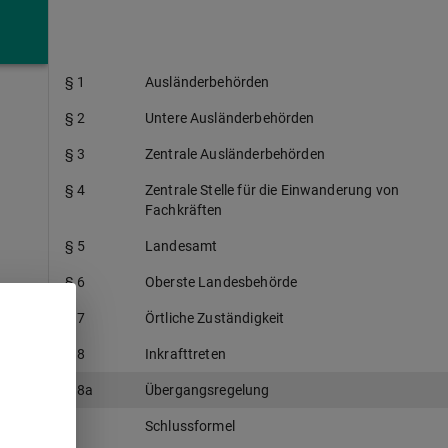
§ 1
Ausländerbehörden
§ 2
Untere Ausländerbehörden
§ 3
Zentrale Ausländerbehörden
§ 4
Zentrale Stelle für die Einwanderung von
Fachkräften
§ 5
Landesamt
§ 6
Oberste Landesbehörde
§ 7
Örtliche Zuständigkeit
§ 8
Inkrafttreten
§ 8a
Übergangsregelung
Schlussformel