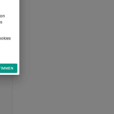
von
es
ookies
TIMMEN