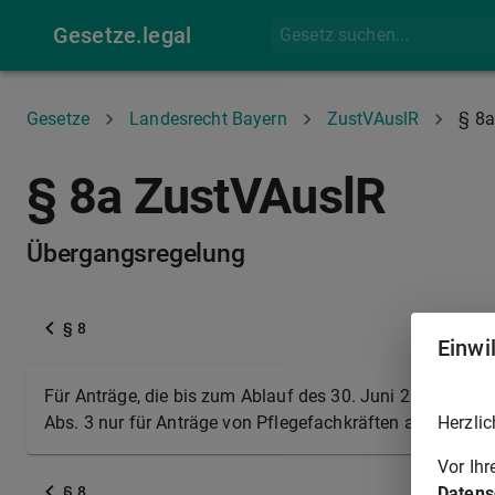
Gesetze.legal
Gesetze
Landesrecht Bayern
ZustVAuslR
§ 8a
§ 8a ZustVAuslR
Übergangsregelung
§ 8
Einwi
Für Anträge, die bis zum Ablauf des 30. Juni 2025 gestel
Herzlic
Abs. 3 nur für Anträge von Pflegefachkräften auf ein be
Vor Ih
Datens
§ 8