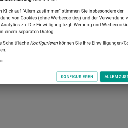
m Klick auf "Allem zustimmen" stimmen Sie insbesondere der
 der Tastatur zur Navigation zwischen Normen.
dung von Cookies (ohne Werbecookies) und der Verwendung 
 Analytics zu. Die Einwilligung bzgl. Werbung und Werbecooki
 in einem separaten Dialog.
ie Schaltfläche
Konfigurieren
können Sie Ihre Einwilligungen/C
en.
um
KONFIGURIEREN
ALLEM ZUS