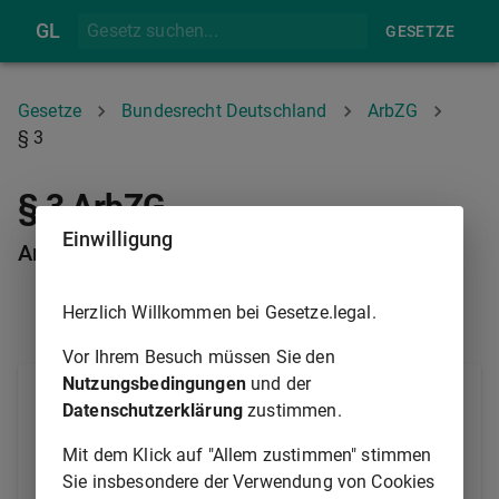
GL
GESETZE
Gesetze
Bundesrecht Deutschland
ArbZG
§ 3
§ 3 ArbZG
Einwilligung
Arbeitszeit der Arbeitnehmer
Herzlich Willkommen bei Gesetze.legal.
§ 2
§ 4
Vor Ihrem Besuch müssen Sie den
Nutzungsbedingungen
und der
Die werktägliche Arbeitszeit der Arbeitnehmer darf
Datenschutzerklärung
zustimmen.
acht Stunden nicht überschreiten. Sie kann auf bis zu
zehn Stunden nur verlängert werden, wenn innerhalb
Mit dem Klick auf "Allem zustimmen" stimmen
von sechs Kalendermonaten oder innerhalb von 24
Sie insbesondere der Verwendung von Cookies