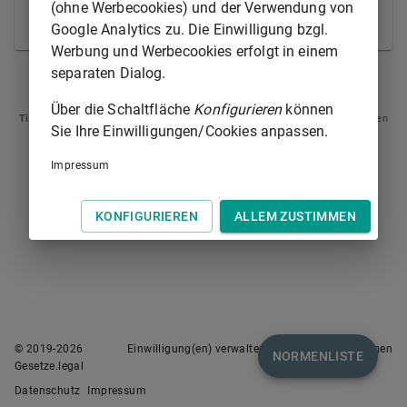
Wochen im Durchschnitt acht Stunden werktäglich
(ohne Werbecookies) und der Verwendung von
nicht überschritten werden.
Google Analytics zu. Die Einwilligung bzgl.
Werbung und Werbecookies erfolgt in einem
separaten Dialog.
§ 2
§ 4
Über die Schaltfläche
Konfigurieren
können
Tipp
: Swipen Sie auf dem Bildschirm links oder rechts zur Navigation zwischen
Sie Ihre Einwilligungen/Cookies anpassen.
Normen.
Impressum
KONFIGURIEREN
ALLEM ZUSTIMMEN
© 2019-
2026
Einwilligung(en) verwalten
Nutzungsbedingungen
NORMENLISTE
Gesetze.legal
Datenschutz
Impressum