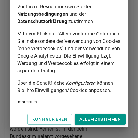
nicht nach anderen Rechtsvorschriften zulässig ist.
Vor Ihrem Besuch müssen Sie den
Nutzungsbedingungen
und der
(3a) Im Rahmen seiner Amtshilfe nach Absatz 3 Satz
Datenschutzerklärung
zustimmen.
1 darf das Bundeskriminalamt die nach Absatz 1
Satz 1 erhobenen Daten auch an die für die
Mit dem Klick auf "Allem zustimmen" stimmen
Überprüfung der Identität von Personen zuständigen
Sie insbesondere der Verwendung von Cookies
öffentlichen Stellen von Drittstaaten mit Ausnahme
(ohne Werbecookies) und der Verwendung von
des Herkunftsstaates der betroffenen Person sowie
Google Analytics zu. Die Einwilligung bzgl.
von Drittstaaten, in denen die betroffene Person eine
Werbung und Werbecookies erfolgt in einem
Verfolgung oder einen ernsthaften Schaden zu
separaten Dialog.
befürchten hat, übermitteln. Die Verantwortung für
Über die Schaltfläche
Konfigurieren
können
die Zulässigkeit der Übermittlung trägt das
Sie Ihre Einwilligungen/Cookies anpassen.
Bundeskriminalamt. Das Bundeskriminalamt hat die
Übermittlung und ihren Anlass aufzuzeichnen. Die
Impressum
empfangende Stelle personenbezogener Daten ist
darauf hinzuweisen, dass sie nur zu dem Zweck
KONFIGURIEREN
ALLEM ZUSTIMMEN
verarbeitet werden dürfen, zu dem sie übermittelt
worden sind. Ferner ist ihr der beim
Bundeskriminalamt vorgesehene