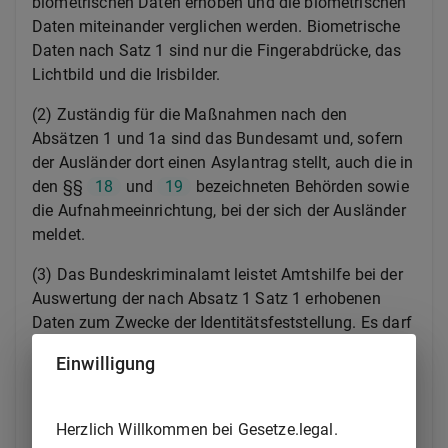
biometrischen Daten erhoben und die biometrischen
Daten miteinander verglichen werden. Biometrische
Daten nach Satz 1 sind nur die Fingerabdrücke, das
Lichtbild und die Irisbilder.
(2) Zuständig für die Maßnahmen nach den
Absätzen 1 und 1a sind das Bundesamt und, sofern
der Ausländer dort einen Asylantrag stellt, auch die in
den §§
18
und
19
bezeichneten Behörden sowie
die Aufnahmeeinrichtung, bei der sich der Ausländer
meldet.
(3) Das Bundeskriminalamt leistet Amtshilfe bei der
Auswertung der nach Absatz 1 Satz 1 erhobenen
Daten zum Zwecke der Identitätsfeststellung. Es darf
hierfür auch von ihm zur Erfüllung seiner Aufgaben
Einwilligung
gespeicherte erkennungsdienstliche Daten
verarbeiten. Das Bundeskriminalamt darf den in
Absatz 2 bezeichneten Behörden den Grund der
Herzlich Willkommen bei Gesetze.legal.
Speicherung dieser Daten nicht mitteilen, soweit dies