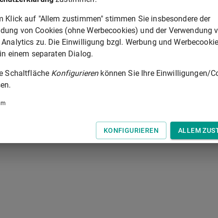
mt zur Anerkennung verpflichtet hat, auch wenn ein
m Klick auf "Allem zustimmen" stimmen Sie insbesondere der
länder eine anderweitige Unterkunft nachgewiesen wird und der
dung von Cookies (ohne Werbecookies) und der Verwendung 
Das Gleiche gilt, wenn das Bundesamt oder ein Gericht einem
 Analytics zu. Die Einwilligung bzgl. Werbung und Werbecooki
z 1 Nummer 2 zuerkannt hat. In den Fällen der Sätze 1 und 2
 in einem separaten Dialog.
en im Sinne des
§ 26 Absatz 1 bis 3
des Ausländers.
ie Schaltfläche
Konfigurieren
können Sie Ihre Einwilligungen/C
en.
um
§ 54
 der Tastatur zur Navigation zwischen Normen.
KONFIGURIEREN
ALLEM ZUS