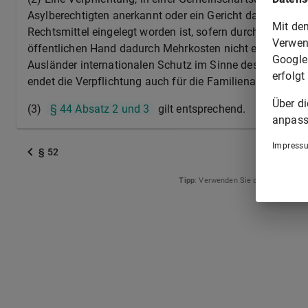
Asylberechtigten anerkannt oder ein Gericht das Bundesa
Mit de
Rechtsmittel eingelegt worden ist, sofern durch den Aus
Verwen
öffentlichen Hand dadurch Mehrkosten nicht entstehen. 
Google
Ausländer internationalen Schutz im Sinne des § 1 Absat
erfolgt
endet die Verpflichtung auch für die Familienangehörig
Über d
(3)
§ 44 Absatz 2 und 3
gilt entsprechend.
anpass
Impress
§ 52
Tipp
: Verwenden Sie die Pfeiltasten