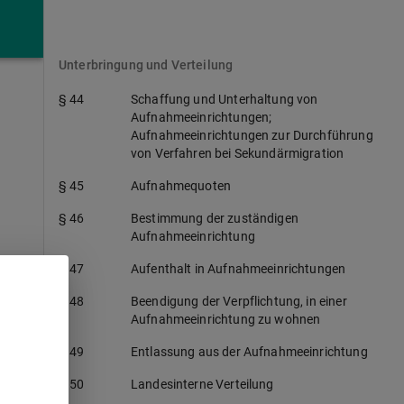
Abschnitt 5
Unterbringung und Verteilung
§ 44
Schaffung und Unterhaltung von
Aufnahmeeinrichtungen;
Aufnahmeeinrichtungen zur Durchführung
von Verfahren bei Sekundärmigration
§ 45
Aufnahmequoten
§ 46
Bestimmung der zuständigen
Aufnahmeeinrichtung
§ 47
Aufenthalt in Aufnahmeeinrichtungen
§ 48
Beendigung der Verpflichtung, in einer
Aufnahmeeinrichtung zu wohnen
§ 49
Entlassung aus der Aufnahmeeinrichtung
§ 50
Landesinterne Verteilung