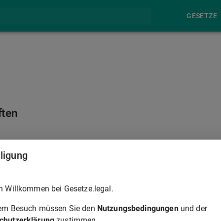
GESETZE
ften
§ 54
lligung
nicht oder nicht mehr verpflichtet sind, in einer
h Willkommen bei Gesetze.legal.
Gemeinschaftsunterkünften untergebracht werden. Hierbei sind
usländers zu berücksichtigen.
rem Besuch müssen Sie den
Nutzungsbedingungen
und der
chutzerklärung
zustimmen.
ft zu wohnen, endet, wenn das Bundesamt einen Ausländer als