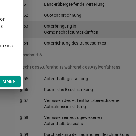
§ 51
Länderübergreifende Verteilung
§ 52
Quotenanrechnung
von
es
§ 53
Unterbringung in
Gemeinschaftsunterkünften
§ 54
Unterrichtung des Bundesamtes
ookies
Abschnitt 6
Recht des Aufenthalts während des Asylverfahrens
§ 55
Aufenthaltsgestattung
TIMMEN
§ 56
Räumliche Beschränkung
§ 57
Verlassen des Aufenthaltsbereichs einer
Aufnahmeeinrichtung
§ 58
Verlassen eines zugewiesenen
Aufenthaltsbereichs
§ 59
Durchsetzung der räumlichen Beschränkung