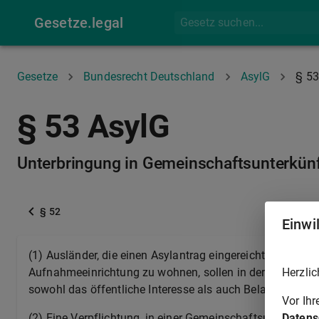
Gesetze.legal
Gesetze
Bundesrecht Deutschland
AsylG
§ 53
§ 53 AsylG
Unterbringung in Gemeinschaftsunterkün
§ 52
Einwi
(1) Ausländer, die einen Asylantrag eingereicht haben und 
Herzlic
Aufnahmeeinrichtung zu wohnen, sollen in der Regel in 
sowohl das öffentliche Interesse als auch Belange des A
Vor Ih
Datens
(2) Eine Verpflichtung, in einer Gemeinschaftsunterkun