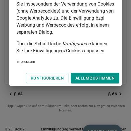
und der Ausländer einen Aufenthaltstitel besitzt oder
Sie insbesondere der Verwendung von Cookies
die Ausländerbehörde ihm nach den Vorschriften in
(ohne Werbecookies) und der Verwendung von
anderen Gesetzen einen Aufenthaltstitel erteilt.
Google Analytics zu. Die Einwilligung bzgl.
Werbung und Werbecookies erfolgt in einem
(2) Dem Ausländer kann der Pass oder Passersatz
separaten Dialog.
vorübergehend ausgehändigt werden, wenn dies in
den Fällen des
§ 58 Absatz 1
für eine Reise oder
Über die Schaltfläche
Konfigurieren
können
wenn es für die Verlängerung der Gültigkeitsdauer
Sie Ihre Einwilligungen/Cookies anpassen.
oder die Vorbereitung der Ausreise des Ausländers
erforderlich ist. Nach Erlöschen der räumlichen
Impressum
Beschränkung (
§ 59a
) gilt für eine Reise Satz 1
entsprechend.
KONFIGURIEREN
ALLEM ZUSTIMMEN
§ 64
§ 66
Tipp
: Swipen Sie auf dem Bildschirm links oder rechts zur Navigation zwischen
Normen.
© 2019-
2026
Einwilligung(en) verwalten
Nutzungsbedingungen