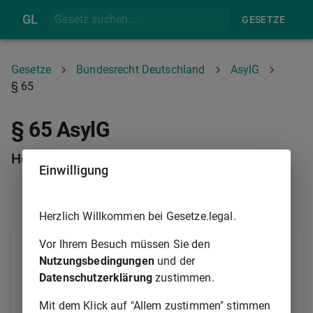
GL
GESETZE
Gesetze
Bundesrecht Deutschland
AsylG
§ 65
§ 65 AsylG
Herausgabe des Passes
Einwilligung
§ 64
§ 66
Herzlich Willkommen bei Gesetze.legal.
Vor Ihrem Besuch müssen Sie den
(1) Dem Ausländer ist nach der Einreichung des
Nutzungsbedingungen
und der
Asylantrags der Pass oder Passersatz
Datenschutzerklärung
zustimmen.
auszuhändigen, wenn dieser für die weitere
Durchführung des Asylverfahrens nicht benötigt wird
Mit dem Klick auf "Allem zustimmen" stimmen