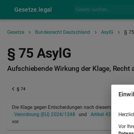
Gesetze.legal
Gesetze
Bundesrecht Deutschland
AsylG
§ 75
§ 75 AsylG
Aufschiebende Wirkung der Klage, Recht a
§ 74
Einwi
Die Klage gegen Entscheidungen nach diesem Gesetz ha
Herzlic
Verordnung (EU) 2024/1348
und
Artikel 43
der
Ver
vor.
Vor Ih
Datens