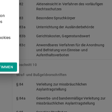
§ 82
Akteneinsicht in Verfahren des vorläufigen
Rechtsschutzes
von
§ 83
Besondere Spruchkörper
es
§ 83a
Unterrichtung der Ausländerbehörde
§ 83b
Gerichtskosten, Gegenstandswert
ookies
§ 83c
Anwendbares Verfahren für die Anordnung
und Befristung von Einreise- und
Aufenthaltsverboten
Abschnitt 10
TIMMEN
Straf- und Bußgeldvorschriften
§ 84
Verleitung zur missbräuchlichen
Asylantragstellung
§ 84a
Gewerbs- und bandenmäßige Verleitung zur
missbräuchlichen Asylantragstellung