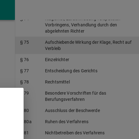
Gerichtsverfahren
§ 74
Klagefrist, Zurückweisung verspäteten
Vorbringens, Verhandlung durch den
abgelehnten Richter
§ 75
Aufschiebende Wirkung der Klage, Recht auf
Verbleib
§ 76
Einzelrichter
§ 77
Entscheidung des Gerichts
§ 78
Rechtsmittel
§ 79
Besondere Vorschriften für das
Berufungsverfahren
§ 80
Ausschluss der Beschwerde
§ 80a
Ruhen des Verfahrens
§ 81
Nichtbetreiben des Verfahrens