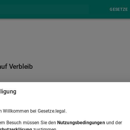
GESETZE
uf Verbleib
§ 76
lligung
t keine aufschiebende Wirkung, außer
Artikel 68
der
h Willkommen bei Gesetze.legal.
ordnung (EU) 2024/1351
sehen eine aufschiebende Wirkung
rem Besuch müssen Sie den
Nutzungsbedingungen
und der
chutzerklärung
zustimmen.