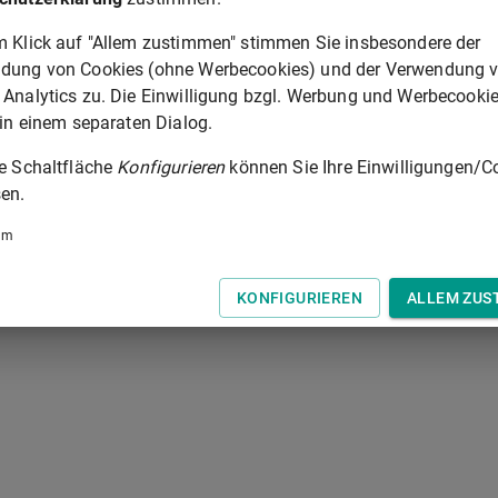
§ 76
m Klick auf "Allem zustimmen" stimmen Sie insbesondere der
dung von Cookies (ohne Werbecookies) und der Verwendung 
 der Tastatur zur Navigation zwischen Normen.
 Analytics zu. Die Einwilligung bzgl. Werbung und Werbecooki
 in einem separaten Dialog.
ie Schaltfläche
Konfigurieren
können Sie Ihre Einwilligungen/C
en.
um
KONFIGURIEREN
ALLEM ZUS