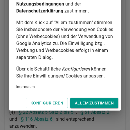
Enteignungsbehörde.
Nutzungsbedingungen
und der
Datenschutzerklärung
zustimmen.
(2) Die Enteignungsbehörde darf die Genehmigung
nur versagen, wenn Grund zu der Annahme besteht,
Mit dem Klick auf "Allem zustimmen" stimmen
dass der Rechtsvorgang, das Vorhaben oder die
Sie insbesondere der Verwendung von Cookies
Teilung die Verwirklichung des Enteignungszwecks
(ohne Werbecookies) und der Verwendung von
unmöglich machen oder wesentlich erschweren
Google Analytics zu. Die Einwilligung bzgl.
würde.
Werbung und Werbecookies erfolgt in einem
separaten Dialog.
(3) Sind Rechtsvorgänge oder Vorhaben nach Absatz
1 vor der Bekanntmachung zu erwarten, kann die
Über die Schaltfläche
Konfigurieren
können
Enteignungsbehörde anordnen, dass die
Sie Ihre Einwilligungen/Cookies anpassen.
Genehmigungspflicht nach Absatz 1 bereits zu einem
früheren Zeitpunkt eintritt. Die Anordnung ist
Impressum
ortsüblich bekannt zu machen und dem
Grundbuchamt mitzuteilen.
KONFIGURIEREN
ALLEM ZUSTIMMEN
(4)
§ 22 Absatz 5 Satz 2 bis 5
,
§ 51 Absatz 2
und
§ 116 Absatz 6
sind entsprechend
anzuwenden.