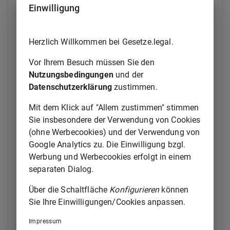
einer Bedingung, die Durchführung des
Einwilligung
Ausgleichs im Sinne des
§ 1a Absatz 3
,
die Berücksichtigung baukultureller
Belange, die Deckung des Wohnbedarfs
Herzlich Willkommen bei Gesetze.legal.
von Bevölkerungsgruppen mit besonderen
Vor Ihrem Besuch müssen Sie den
Wohnraumversorgungsproblemen sowie
Nutzungsbedingungen
und der
der Erwerb angemessenen Wohnraums
Datenschutzerklärung
zustimmen.
durch einkommensschwächere und
weniger begüterte Personen der örtlichen
Mit dem Klick auf "Allem zustimmen" stimmen
Bevölkerung;
Sie insbesondere der Verwendung von Cookies
3.
die Übernahme von Kosten oder sonstigen
(ohne Werbecookies) und der Verwendung von
Aufwendungen, die der Gemeinde für
Google Analytics zu. Die Einwilligung bzgl.
städtebauliche Maßnahmen entstehen
Werbung und Werbecookies erfolgt in einem
oder entstanden sind und die
separaten Dialog.
Voraussetzung oder Folge des geplanten
Vorhabens sind; dazu gehört auch die
Über die Schaltfläche
Konfigurieren
können
Bereitstellung von Grundstücken;
Sie Ihre Einwilligungen/Cookies anpassen.
4.
entsprechend den mit den städtebaulichen
Impressum
Planungen und Maßnahmen verfolgten