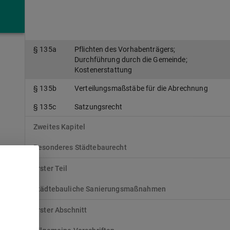
Siebter Teil
Maßnahmen für den Naturschutz
§ 135a
Pflichten des Vorhabenträgers;
Durchführung durch die Gemeinde;
Kostenerstattung
§ 135b
Verteilungsmaßstäbe für die Abrechnung
§ 135c
Satzungsrecht
Zweites Kapitel
Besonderes Städtebaurecht
Erster Teil
Städtebauliche Sanierungsmaßnahmen
Erster Abschnitt