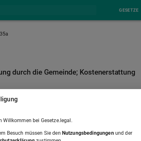
GESETZE
135a
rung durch die Gemeinde; Kostenerstattung
§ 135B
lligung
es
§ 1a Absatz 3
sind vom Vorhabenträger durchzuführen.
h Willkommen bei Gesetze.legal.
e den Grundstücken nach
§ 9 Absatz 1a
zugeordnet sind, soll
rem Besuch müssen Sie den
Nutzungsbedingungen
und der
nträger oder der Eigentümer der Grundstücke durchführen und
chutzerklärung
zustimmen.
fern dies nicht auf andere Weise gesichert ist. Die Maßnahmen