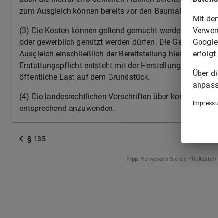
zum Ausgleich können bereits vor den Baumaßnahmen u
Mit de
Verwen
(3) Die Kosten können geltend gemacht werden, sobald di
Google
oder gewerblich genutzt werden dürfen. Die Gemeinde 
erfolgt
Ausgleich einschließlich der Bereitstellung hierfür erfor
Erstattungspflicht entsteht mit der Herstellung der Ma
Über d
öffentliche Last auf dem Grundstück.
anpass
(4) Die landesrechtlichen Vorschriften über kommunale Be
Impress
entsprechend anzuwenden.
§ 135
Tipp
: Verwenden Sie die Pfeiltasten