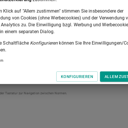
nd der Zuordnung durchgeführt werden.
m Klick auf "Allem zustimmen" stimmen Sie insbesondere der
dung von Cookies (ohne Werbecookies) und der Verwendung 
e Grundstücke, auf denen Eingriffe zu erwarten sind, baulich
 Analytics zu. Die Einwilligung bzgl. Werbung und Werbecooki
erhebt zur Deckung ihres Aufwands für Maßnahmen zum
 in einem separaten Dialog.
derlicher Flächen einen Kostenerstattungsbetrag. Die
ßnahmen zum Ausgleich durch die Gemeinde. Der Betrag ruht als
ie Schaltfläche
Konfigurieren
können Sie Ihre Einwilligungen/C
en.
iträge einschließlich der Billigkeitsregelungen sind
um
KONFIGURIEREN
ALLEM ZUS
§ 135B
 der Tastatur zur Navigation zwischen Normen.