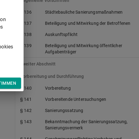
Allgemeine Vorschriften
§ 136
Städtebauliche Sanierungsmaßnahmen
von
§ 137
Beteiligung und Mitwirkung der Betroffenen
es
§ 138
Auskunftspflicht
§ 139
Beteiligung und Mitwirkung öffentlicher
ookies
Aufgabenträger
Zweiter Abschnitt
Vorbereitung und Durchführung
TIMMEN
§ 140
Vorbereitung
§ 141
Vorbereitende Untersuchungen
§ 142
Sanierungssatzung
§ 143
Bekanntmachung der Sanierungssatzung,
Sanierungsvermerk