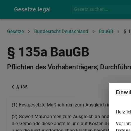
Gesetze.legal
Gesetze
Bundesrecht Deutschland
BauGB
§ 
§ 135a BauGB
Pflichten des Vorhabenträgers; Durchfüh
§ 135
Einwi
(1) Festgesetzte Maßnahmen zum Ausgleich im Sinne d
Herzlic
(2) Soweit Maßnahmen zum Ausgleich an anderer Stell
Vor Ih
die Gemeinde diese anstelle und auf Kosten der Vorhabe
Datens
auch die hierfür erforderlichen Flächen bereitstellen, so