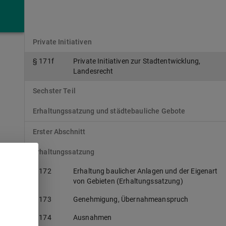
§ 171e
Maßnahmen der Sozialen Stadt
Fünfter Teil
Private Initiativen
§ 171f
Private Initiativen zur Stadtentwicklung,
Landesrecht
Sechster Teil
Erhaltungssatzung und städtebauliche Gebote
Erster Abschnitt
Erhaltungssatzung
§ 172
Erhaltung baulicher Anlagen und der Eigenart
von Gebieten (Erhaltungssatzung)
§ 173
Genehmigung, Übernahmeanspruch
§ 174
Ausnahmen