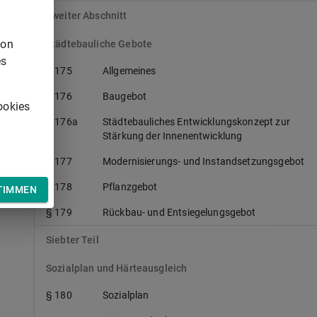
g
Zweiter Abschnitt
von
Städtebauliche Gebote
es
§ 175
Allgemeines
§ 176
Baugebot
ookies
§ 176a
Städtebauliches Entwicklungskonzept zur
Stärkung der Innenentwicklung
§ 177
Modernisierungs- und Instandsetzungsgebot
§ 178
Pflanzgebot
TIMMEN
§ 179
Rückbau- und Entsiegelungsgebot
Siebter Teil
Sozialplan und Härteausgleich
§ 180
Sozialplan