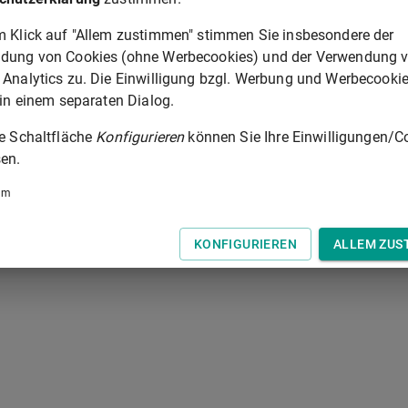
nen. Zur Finanzierung der Maßnahmen und gerechten Verteilun
echt Regelungen getroffen werden.
m Klick auf "Allem zustimmen" stimmen Sie insbesondere der
dung von Cookies (ohne Werbecookies) und der Verwendung 
 Analytics zu. Die Einwilligung bzgl. Werbung und Werbecooki
§ 172
 in einem separaten Dialog.
 der Tastatur zur Navigation zwischen Normen.
ie Schaltfläche
Konfigurieren
können Sie Ihre Einwilligungen/C
en.
um
KONFIGURIEREN
ALLEM ZUS