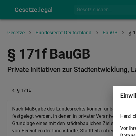
Gesetze.legal
Gesetze
Bundesrecht Deutschland
BauGB
§ 1
§ 171f BauGB
Private Initiativen zur Stadtentwicklung, 
§ 171E
Einwi
Nach Maßgabe des Landesrechts können unbeschadet s
Herzlic
festgelegt werden, in denen in privater Verantwortung 
Grundlage eines mit den städtebaulichen Zielen der Ge
Vor Ih
von Bereichen der Innenstädte, Stadtteilzentren, Wohnqu
Datens