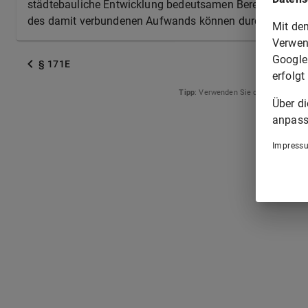
städtebauliche Entwicklung bedeutsamen Bereichen die
des damit verbundenen Aufwands können durch Landesr
Mit de
Verwen
Google
§ 171E
erfolgt
Tipp
: Verwenden Sie die Pfeiltasten
Über d
anpass
Impress