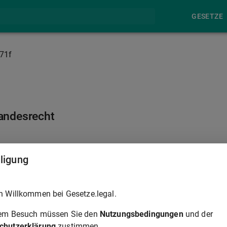
GESETZE
71f
Landesrecht
§ 172
lligung
onstiger Maßnahmen nach diesem Gesetzbuch Gebiete
h Willkommen bei Gesetze.legal.
standortbezogene Maßnahmen durchgeführt werden, die auf der
meinde abgestimmten Konzepts der Stärkung oder Entwicklung
rem Besuch müssen Sie den
Nutzungsbedingungen
und der
artiere und Gewerbezentren sowie von sonstigen für die
chutzerklärung
zustimmen.