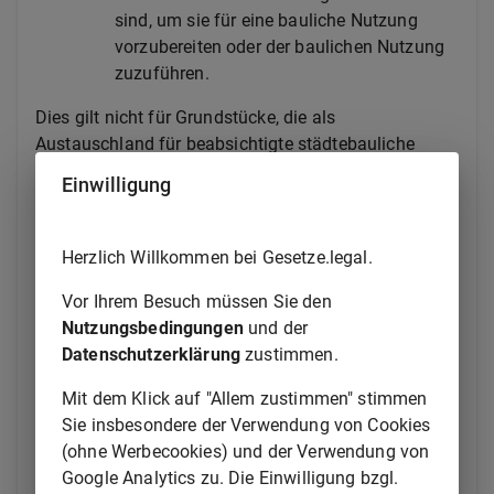
sind, um sie für eine bauliche Nutzung
vorzubereiten oder der baulichen Nutzung
zuzuführen.
Dies gilt nicht für Grundstücke, die als
Austauschland für beabsichtigte städtebauliche
Maßnahmen, zur Entschädigung in Land oder für
Einwilligung
sonstige öffentliche Zwecke benötigt werden. Die
Veräußerungspflicht entfällt, wenn für das
Grundstück entsprechendes Ersatzland hergegeben
Herzlich Willkommen bei Gesetze.legal.
oder Miteigentum an einem Grundstück übertragen
Vor Ihrem Besuch müssen Sie den
wurde oder wenn grundstücksgleiche Rechte, Rechte
Nutzungsbedingungen
und der
nach dem Wohnungseigentumsgesetz oder sonstige
Datenschutzerklärung
zustimmen.
dingliche Rechte an einem Grundstück begründet
oder gewährt wurden.
Mit dem Klick auf "Allem zustimmen" stimmen
Sie insbesondere der Verwendung von Cookies
(2) Die Gemeinde soll ein Grundstück veräußern,
(ohne Werbecookies) und der Verwendung von
sobald der mit dem Erwerb verfolgte Zweck
Google Analytics zu. Die Einwilligung bzgl.
verwirklicht werden kann oder entfallen ist.