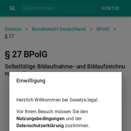
GL
GESETZE
Gesetze
Bundesrecht Deutschland
BPolG
§ 27
§ 27 BPolG
Selbsttätige Bildaufnahme- und Bildaufzeichnu
ngsgeräte
Einwilligung
§ 26
§ 27A
Herzlich Willkommen bei Gesetze.legal.
Die Bundespolizei kann selbsttätige Bildaufnahme-
Vor Ihrem Besuch müssen Sie den
und Bildaufzeichnungsgeräte einsetzen, um
Nutzungsbedingungen
und der
Datenschutzerklärung
zustimmen.
1.
unerlaubte Grenzübertritte oder Gefahren