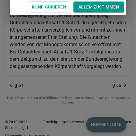
KONFIGURIEREN
ALLEM ZUSTIMMEN
(2) Die Monopolkommission leitet ihre Gutachten der
Bundesregierung zu. Die Bundesregierung legt
Gutachten nach Absatz 1 Satz 1 den gesetzgebenden
Körperschaften unverzüglich vor und nimmt zu ihnen
in angemessener Frist Stellung. Die Gutachten
werden von der Monopolkommission veröffentlicht.
Bei Gutachten nach Absatz 1 Satz 1 erfolgt dies zu
dem Zeitpunkt, zu dem sie von der Bundesregierung
der gesetzgebenden Körperschaft vorgelegt werden.
§ 61
§ 63
Tipp
: Swipen Sie auf dem Bildschirm links oder rechts zur Navigation zwischen
Normen.
© 2019-
2026
Einwilligung(en) verwalten
Nutzungsbedingungen
NORMENLISTE
Gesetze.legal