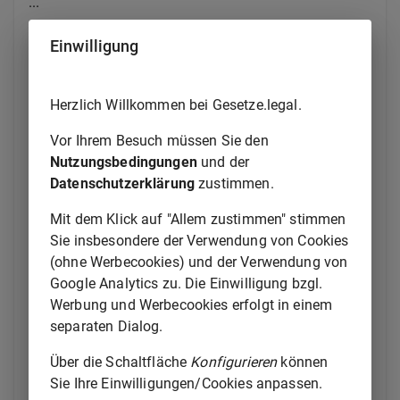
...
8.
Eisenbahn-Signalordnung 1959 vom 7.
Einwilligung
Oktober 1959 (BGBl. II S. 1021), zuletzt
geändert durch Verordnung vom 7. Juli
1986 (BGBl. I S. 1012),
Herzlich Willkommen bei Gesetze.legal.
mit folgender Maßgabe:
Vor Ihrem Besuch müssen Sie den
Abschnitt C Nr. 2 der Anlage wird erweitert
Nutzungsbedingungen
und der
um die von Abschnitt B abweichenden
Datenschutzerklärung
zustimmen.
Signale der mit Genehmigungsverfügung
des Ministers für Verkehrswesen
Mit dem Klick auf "Allem zustimmen" stimmen
eingeführten DV 301 der Deutschen
Sie insbesondere der Verwendung von Cookies
Reichsbahn vom 16. September 1970,
(ohne Werbecookies) und der Verwendung von
gültig ab 1. Oktober 1971.
Google Analytics zu. Die Einwilligung bzgl.
Werbung und Werbecookies erfolgt in einem
separaten Dialog.
...
Über die Schaltfläche
Konfigurieren
können
10.
Bei der Anwendung der Verordnungen unter
Sie Ihre Einwilligungen/Cookies anpassen.
den Nummern 6 bis 8, insbesondere bei der