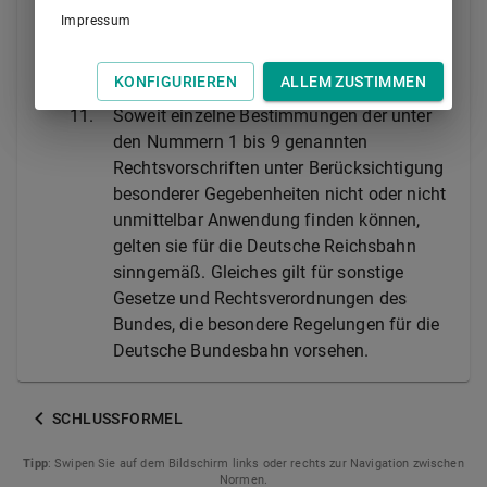
Errichtung neuer sowie der wesentlichen
Impressum
Änderung bestehender Anlagen und
Fahrzeuge, ist auf eine Vereinheitlichung
KONFIGURIEREN
ALLEM ZUSTIMMEN
hinzuwirken.
11.
Soweit einzelne Bestimmungen der unter
den Nummern 1 bis 9 genannten
Rechtsvorschriften unter Berücksichtigung
besonderer Gegebenheiten nicht oder nicht
unmittelbar Anwendung finden können,
gelten sie für die Deutsche Reichsbahn
sinngemäß. Gleiches gilt für sonstige
Gesetze und Rechtsverordnungen des
Bundes, die besondere Regelungen für die
Deutsche Bundesbahn vorsehen.
SCHLUSSFORMEL
Tipp
: Swipen Sie auf dem Bildschirm links oder rechts zur Navigation zwischen
Normen.