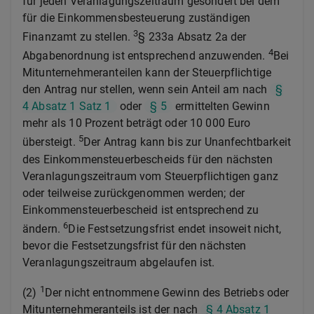
für jeden Veranlagungszeitraum gesondert bei dem
für die Einkommensbesteuerung zuständigen
3
Finanzamt zu stellen.
§ 233a Absatz 2a der
4
Abgabenordnung ist entsprechend anzuwenden.
Bei
Mitunternehmeranteilen kann der Steuerpflichtige
den Antrag nur stellen, wenn sein Anteil am nach
§
4 Absatz 1 Satz 1
oder
§ 5
ermittelten Gewinn
mehr als 10 Prozent beträgt oder 10 000 Euro
5
übersteigt.
Der Antrag kann bis zur Unanfechtbarkeit
des Einkommensteuerbescheids für den nächsten
Veranlagungszeitraum vom Steuerpflichtigen ganz
oder teilweise zurückgenommen werden; der
Einkommensteuerbescheid ist entsprechend zu
6
ändern.
Die Festsetzungsfrist endet insoweit nicht,
bevor die Festsetzungsfrist für den nächsten
Veranlagungszeitraum abgelaufen ist.
1
(2)
Der nicht entnommene Gewinn des Betriebs oder
Mitunternehmeranteils ist der nach
§ 4 Absatz 1