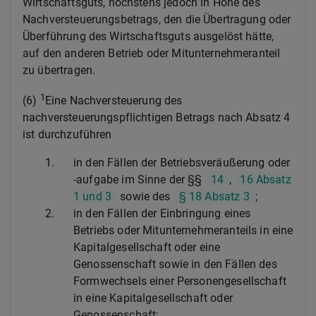
Wirtschaftsguts, höchstens jedoch in Höhe des
Nachversteuerungsbetrags, den die Übertragung oder
Überführung des Wirtschaftsguts ausgelöst hätte,
auf den anderen Betrieb oder Mitunternehmeranteil
zu übertragen.
1
(6)
Eine Nachversteuerung des
nachversteuerungspflichtigen Betrags nach Absatz 4
ist durchzuführen
1.
in den Fällen der Betriebsveräußerung oder
-aufgabe im Sinne der §§
14
,
16 Absatz
1 und 3
sowie des
§ 18 Absatz 3
;
2.
in den Fällen der Einbringung eines
Betriebs oder Mitunternehmeranteils in eine
Kapitalgesellschaft oder eine
Genossenschaft sowie in den Fällen des
Formwechsels einer Personengesellschaft
in eine Kapitalgesellschaft oder
Genossenschaft;