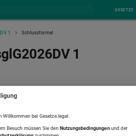
GESETZE
6DV 1
Schlussformel
sglG2026DV 1
lligung
h Willkommen bei Gesetze.legal.
rem Besuch müssen Sie den
Nutzungsbedingungen
und der
 der Tastatur zur Navigation zwischen Normen.
chutzerklärung
zustimmen.