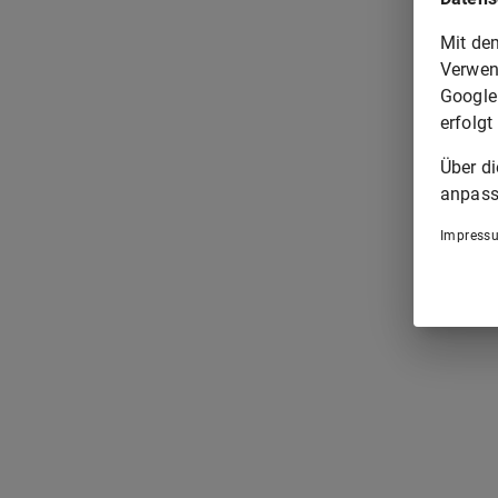
Mit de
Verwen
Google
erfolgt
Über d
anpass
Impress