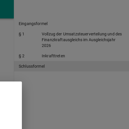
Eingangsformel
§ 1
Vollzug der Umsatzsteuerverteilung und des
Finanzkraftausgleichs im Ausgleichsjahr
2026
§ 2
Inkrafttreten
Schlussformel