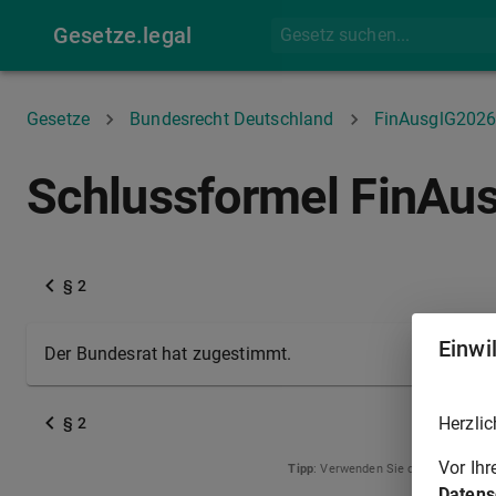
Gesetze.legal
Gesetze
Bundesrecht Deutschland
FinAusglG202
Schlussformel FinAu
§ 2
Einwi
Der Bundesrat hat zugestimmt.
Herzlic
§ 2
Vor Ih
Tipp
: Verwenden Sie die Pfeiltasten
Datens