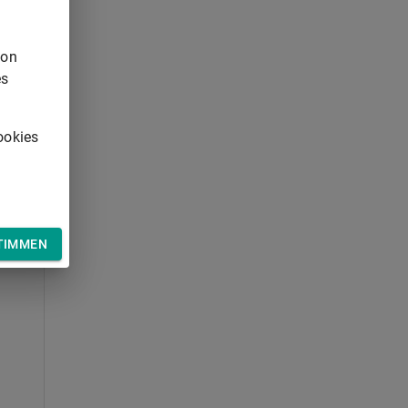
von
es
ookies
TIMMEN