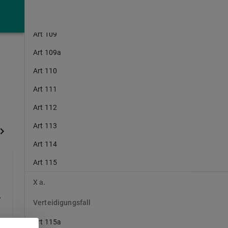
Art 108
Art 109
Art 109a
Art 110
Art 111
Art 112
Art 113
Art 114
Art 115
X a.
r
Verteidigungsfall
Art 115a