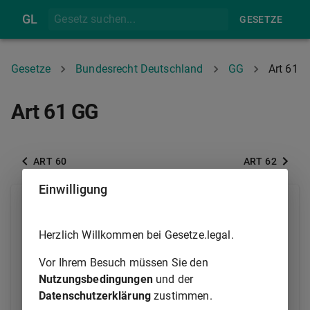
GL
GESETZE
Gesetze
Bundesrecht Deutschland
GG
Art 61
Art 61 GG
ART 60
ART 62
Einwilligung
(1) Der Bundestag oder der Bundesrat können den
Bundespräsidenten wegen vorsätzlicher Verletzung
Herzlich Willkommen bei Gesetze.legal.
des Grundgesetzes oder eines anderen
Bundesgesetzes vor dem Bundesverfassungsgericht
Vor Ihrem Besuch müssen Sie den
anklagen. Der Antrag auf Erhebung der Anklage muß
Nutzungsbedingungen
und der
von mindestens einem Viertel der Mitglieder des
Datenschutzerklärung
zustimmen.
Bundestages oder einem Viertel der Stimmen des