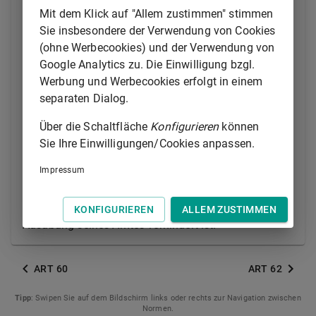
Bundesrates gestellt werden. Der Beschluß auf
Mit dem Klick auf "Allem zustimmen" stimmen
Erhebung der Anklage bedarf der Mehrheit von zwei
Sie insbesondere der Verwendung von Cookies
Dritteln der Mitglieder des Bundestages oder von
(ohne Werbecookies) und der Verwendung von
zwei Dritteln der Stimmen des Bundesrates. Die
Google Analytics zu. Die Einwilligung bzgl.
Anklage wird von einem Beauftragten der
Werbung und Werbecookies erfolgt in einem
anklagenden Körperschaft vertreten.
separaten Dialog.
(2) Stellt das Bundesverfassungsgericht fest, daß der
Über die Schaltfläche
Konfigurieren
können
Bundespräsident einer vorsätzlichen Verletzung des
Sie Ihre Einwilligungen/Cookies anpassen.
Grundgesetzes oder eines anderen Bundesgesetzes
Impressum
schuldig ist, so kann es ihn des Amtes für verlustig
erklären. Durch einstweilige Anordnung kann es nach
der Erhebung der Anklage bestimmen, daß er an der
KONFIGURIEREN
ALLEM ZUSTIMMEN
Ausübung seines Amtes verhindert ist.
ART 60
ART 62
Tipp
: Swipen Sie auf dem Bildschirm links oder rechts zur Navigation zwischen
Normen.