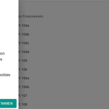
t
X.
f
Das Finanzwesen
Art 104a
Art 104b
n
Art 104c
Art 104d
von
es
Art 105
Art 106
e
ookies
Art 106a
Art 106b
Art 107
TIMMEN
Art 108