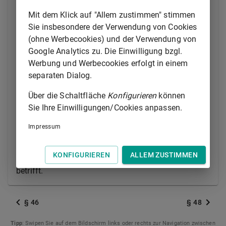
(2) Jeder Euro eines Geschäftsanteils gewährt eine
Mit dem Klick auf "Allem zustimmen" stimmen
Stimme.
Sie insbesondere der Verwendung von Cookies
(ohne Werbecookies) und der Verwendung von
(3) Vollmachten bedürfen zu ihrer Gültigkeit der
Google Analytics zu. Die Einwilligung bzgl.
Textform.
Werbung und Werbecookies erfolgt in einem
(4) Ein Gesellschafter, welcher durch die
separaten Dialog.
Beschlußfassung entlastet oder von einer
Über die Schaltfläche
Konfigurieren
können
Verbindlichkeit befreit werden soll, hat hierbei kein
Sie Ihre Einwilligungen/Cookies anpassen.
Stimmrecht und darf ein solches auch nicht für
andere ausüben. Dasselbe gilt von einer
Impressum
Beschlußfassung, welche die Vornahme eines
Rechtsgeschäfts oder die Einleitung oder Erledigung
KONFIGURIEREN
ALLEM ZUSTIMMEN
eines Rechtsstreits gegenüber einem Gesellschafter
betrifft.
§ 46
§ 48
Tipp
: Swipen Sie auf dem Bildschirm links oder rechts zur Navigation zwischen