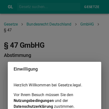
GL
GESETZE
Gesetze
Bundesrecht Deutschland
GmbHG
§ 47
§ 47 GmbHG
Abstimmung
Einwilligung
§ 46
§ 48
Herzlich Willkommen bei Gesetze.legal.
(1) Die von den Gesellschaftern in den
Angelegenheiten der Gesellschaft zu treffenden
Vor Ihrem Besuch müssen Sie den
Bestimmungen erfolgen durch Beschlußfassung
Nutzungsbedingungen
und der
nach der Mehrheit der abgegebenen Stimmen.
Datenschutzerklärung
zustimmen.