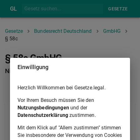
GL
GESETZE
Gesetze
Bundesrecht Deutschland
GmbHG
§ 58c
§ 58c GmbHG
Einwilligung
Nichteintritt angenommener Verluste
Herzlich Willkommen bei Gesetze.legal.
§ 58B
§ 58D
Vor Ihrem Besuch müssen Sie den
Nutzungsbedingungen
und der
Ergibt sich bei Aufstellung der Jahresbilanz für das
Datenschutzerklärung
zustimmen.
Geschäftsjahr, in dem der Beschluß über die
Kapitalherabsetzung gefaßt wurde, oder für eines der
Mit dem Klick auf "Allem zustimmen" stimmen
beiden folgenden Geschäftsjahre, daß
Sie insbesondere der Verwendung von Cookies