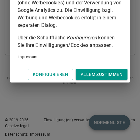
Wertminderungen und sonstige Verluste in der bei der
(ohne Werbecookies) und der Verwendung von
Beschlußfassung angenommenen Höhe tatsächlich
Google Analytics zu. Die Einwilligung bzgl.
nicht eingetreten oder ausgeglichen waren, so ist der
Werbung und Werbecookies erfolgt in einem
Unterschiedsbetrag in die Kapitalrücklage
separaten Dialog.
einzustellen. Für einen nach Satz 1 in die
Über die Schaltfläche
Konfigurieren
können
Kapitalrücklage eingestellten Betrag gilt
§ 58b Abs.
Sie Ihre Einwilligungen/Cookies anpassen.
3
sinngemäß.
Impressum
§ 58B
§ 58D
KONFIGURIEREN
ALLEM ZUSTIMMEN
Tipp
: Swipen Sie auf dem Bildschirm links oder rechts zur Navigation zwischen
Normen.
© 2019-
2026
Einwilligung(en) verwalten
Nutzungsbedingungen
NORMENLISTE
Gesetze.legal
Datenschutz
Impressum