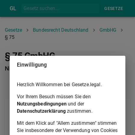
GL
GESETZE
Gesetze
Bundesrecht Deutschland
GmbHG
§ 75
§ 75 GmbHG
Einwilligung
Nichtigkeitsklage
Herzlich Willkommen bei Gesetze.legal.
§ 74
§ 76
Vor Ihrem Besuch müssen Sie den
Nutzungsbedingungen
und der
(1) Enthält der Gesellschaftsvertrag keine
Datenschutzerklärung
zustimmen.
Bestimmungen über die Höhe des Stammkapitals
oder über den Gegenstand des Unternehmens oder
Mit dem Klick auf "Allem zustimmen" stimmen
sind die Bestimmungen des Gesellschaftsvertrags
Sie insbesondere der Verwendung von Cookies