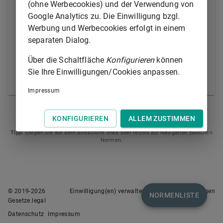
über den Gegenstand des Unternehmens nichtig, so
(ohne Werbecookies) und der Verwendung von
kann jeder Gesellschafter, jeder Geschäftsführer und,
Google Analytics zu. Die Einwilligung bzgl.
wenn ein Aufsichtsrat bestellt ist, jedes Mitglied des
Werbung und Werbecookies erfolgt in einem
Aufsichtsrats im Wege der Klage beantragen, daß die
separaten Dialog.
Gesellschaft für nichtig erklärt werde.
Über die Schaltfläche
Konfigurieren
können
(2) Die Vorschriften der §§ 246 bis 248 des
Sie Ihre Einwilligungen/Cookies anpassen.
Aktiengesetzes finden entsprechende Anwendung.
Impressum
§ 74
§ 76
KONFIGURIEREN
ALLEM ZUSTIMMEN
Tipp
: Swipen Sie auf dem Bildschirm links oder rechts zur Navigation zwischen
Normen.
© 2019-
2026
Einwilligung(en) verwalten
Nutzungsbedingungen
NORMENLISTE
Gesetze.legal
Datenschutz
Impressum