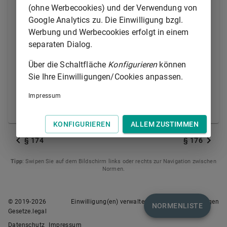
Zutritt einzelnen Personen vom Gericht gestattet
(ohne Werbecookies) und der Verwendung von
werden. In Strafsachen soll dem Verletzten der Zutritt
Google Analytics zu. Die Einwilligung bzgl.
gestattet werden. Einer Anhörung der Beteiligten
Werbung und Werbecookies erfolgt in einem
bedarf es nicht.
separaten Dialog.
(3) Die Ausschließung der Öffentlichkeit steht der
Über die Schaltfläche
Konfigurieren
können
Anwesenheit der die Dienstaufsicht führenden
Sie Ihre Einwilligungen/Cookies anpassen.
Beamten der Justizverwaltung bei den
Verhandlungen vor dem erkennenden Gericht nicht
Impressum
entgegen.
KONFIGURIEREN
ALLEM ZUSTIMMEN
§ 174
§ 176
Tipp
: Swipen Sie auf dem Bildschirm links oder rechts zur Navigation zwischen
Normen.
© 2019-
2026
Einwilligung(en) verwalten
Nutzungsbedingungen
NORMENLISTE
Gesetze.legal
Datenschutz
Impressum