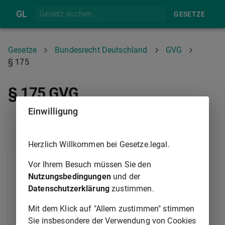
GL
GESETZE
Gesetze
Bundesrecht Deutschland
GVG
§ 175
§ 175 GVG
Einwilligung
§ 174
§ 176
Herzlich Willkommen bei Gesetze.legal.
(1) Der Zutritt zu öffentlichen Verhandlungen kann
Vor Ihrem Besuch müssen Sie den
unerwachsenen und solchen Personen versagt
Nutzungsbedingungen
und der
werden, die in einer der Würde des Gerichts nicht
Datenschutzerklärung
zustimmen.
entsprechenden Weise erscheinen.
Mit dem Klick auf "Allem zustimmen" stimmen
(2) Zu nicht öffentlichen Verhandlungen kann der
Sie insbesondere der Verwendung von Cookies