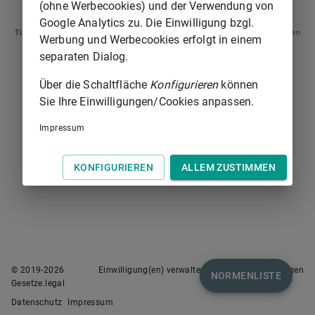
§ 179
§ 181
(ohne Werbecookies) und der Verwendung von
Google Analytics zu. Die Einwilligung bzgl.
Tipp
: Swipen Sie auf dem Bildschirm links oder rechts zur Navigation zwischen
Werbung und Werbecookies erfolgt in einem
Normen.
separaten Dialog.
Über die Schaltfläche
Konfigurieren
können
Sie Ihre Einwilligungen/Cookies anpassen.
Impressum
KONFIGURIEREN
ALLEM ZUSTIMMEN
© 2019-
2026
Einwilligung(en) verwalten
Nutzungsbedingungen
NORMENLISTE
Gesetze.legal
Datenschutz
Impressum