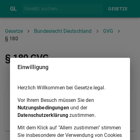
GL
GESETZE
Gesetze
Bundesrecht Deutschland
GVG
§ 180
§ 180 GVG
Einwilligung
§ 179
§ 181
Herzlich Willkommen bei Gesetze.legal.
Die in den §§
176
bis
179
bezeichneten
Vor Ihrem Besuch müssen Sie den
Befugnisse stehen auch einem einzelnen Richter bei
Nutzungsbedingungen
und der
der Vornahme von Amtshandlungen außerhalb der
Datenschutzerklärung
zustimmen.
Sitzung zu.
Mit dem Klick auf "Allem zustimmen" stimmen
Sie insbesondere der Verwendung von Cookies