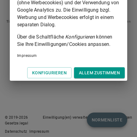
(ohne Werbecookies) und der Verwendung von
§ 182
§ 184
Google Analytics zu. Die Einwilligung bzgl.
Werbung und Werbecookies erfolgt in einem
Tipp
: Swipen Sie auf dem Bildschirm links oder rechts zur Navigation zwischen
separaten Dialog.
Normen.
Über die Schaltfläche
Konfigurieren
können
Sie Ihre Einwilligungen/Cookies anpassen.
Impressum
KONFIGURIEREN
ALLEM ZUSTIMMEN
© 2019-
2026
Einwilligung(en) verwalten
Nutzungsbedingungen
NORMENLISTE
Gesetze.legal
Datenschutz
Impressum