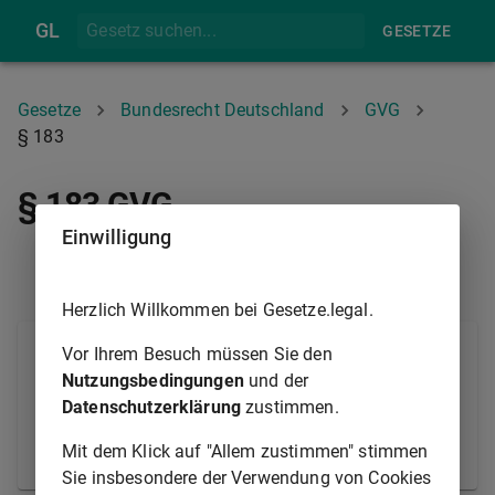
GL
GESETZE
Gesetze
Bundesrecht Deutschland
GVG
§ 183
§ 183 GVG
Einwilligung
§ 182
§ 184
Herzlich Willkommen bei Gesetze.legal.
Wird eine Straftat in der Sitzung begangen, so hat
Vor Ihrem Besuch müssen Sie den
das Gericht den Tatbestand festzustellen und der
Nutzungsbedingungen
und der
zuständigen Behörde das darüber aufgenommene
Datenschutzerklärung
zustimmen.
Protokoll mitzuteilen. In geeigneten Fällen ist die
Mit dem Klick auf "Allem zustimmen" stimmen
vorläufige Festnahme des Täters zu verfügen.
Sie insbesondere der Verwendung von Cookies