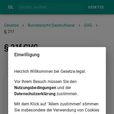
GL
GESETZE
Gesetze
Bundesrecht Deutschland
GVG
§ 21f
§ 21f GVG
Einwilligung
§ 21E
§ 21G
Herzlich Willkommen bei Gesetze.legal.
(1) Den Vorsitz in den Spruchkörpern bei den
Vor Ihrem Besuch müssen Sie den
Landgerichten, bei den Oberlandesgerichten sowie
Nutzungsbedingungen
und der
bei dem Bundesgerichtshof führen der Präsident und
Datenschutzerklärung
zustimmen.
die Vorsitzenden Richter.
Mit dem Klick auf "Allem zustimmen" stimmen
(2) Bei Verhinderung des Vorsitzenden führt den
Sie insbesondere der Verwendung von Cookies