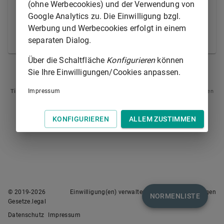
Vorsitz das vom Präsidium bestimmte Mitglied des
(ohne Werbecookies) und der Verwendung von
Spruchkörpers. Ist auch dieser Vertreter verhindert,
Google Analytics zu. Die Einwilligung bzgl.
führt das dienstälteste, bei gleichem Dienstalter das
Werbung und Werbecookies erfolgt in einem
lebensälteste Mitglied des Spruchkörpers den Vorsitz.
separaten Dialog.
Über die Schaltfläche
Konfigurieren
können
§ 21E
§ 21G
Sie Ihre Einwilligungen/Cookies anpassen.
Impressum
Tipp
: Swipen Sie auf dem Bildschirm links oder rechts zur Navigation zwischen
Normen.
KONFIGURIEREN
ALLEM ZUSTIMMEN
© 2019-
2026
Einwilligung(en) verwalten
Nutzungsbedingungen
NORMENLISTE
Gesetze.legal
Datenschutz
Impressum