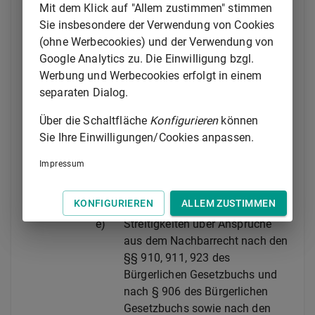
und über Verlust und
Mit dem Klick auf "Allem zustimmen" stimmen
Beschädigung der letzteren,
Sie insbesondere der Verwendung von Cookies
sowie Streitigkeiten zwischen
(ohne Werbecookies) und der Verwendung von
Reisenden und Handwerkern, die
Google Analytics zu. Die Einwilligung bzgl.
aus Anlaß der Reise entstanden
Werbung und Werbecookies erfolgt in einem
sind;
separaten Dialog.
c)
Streitigkeiten nach
§ 43 Absatz
Über die Schaltfläche
Konfigurieren
können
2
des
Sie Ihre Einwilligungen/Cookies anpassen.
Wohnungseigentumsgesetzes
;
diese Zuständigkeit ist
Impressum
ausschließlich;
d)
Streitigkeiten wegen
KONFIGURIEREN
ALLEM ZUSTIMMEN
Wildschadens;
e)
Streitigkeiten über Ansprüche
aus dem Nachbarrecht nach den
§§ 910, 911, 923 des
Bürgerlichen Gesetzbuchs und
nach § 906 des Bürgerlichen
Gesetzbuchs sowie nach den