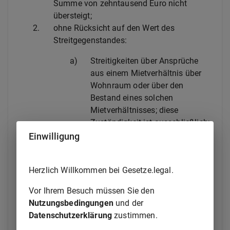
Summe von zehntausend Euro nicht
übersteigt;
2.
ohne Rücksicht auf den Wert des
Streitgegenstandes:
a)
Streitigkeiten über Ansprüche
aus einem Mietverhältnis über
Wohnraum oder über den
Bestand eines solchen
Mietverhältnisses; diese
Zuständigkeit ist ausschließlich;
b)
Streitigkeiten zwischen
Einwilligung
Reisenden und Wirten,
Fuhrleuten, Schiffern oder
Herzlich Willkommen bei Gesetze.legal.
Auswanderungsexpedienten in
den Einschiffungshäfen, die über
Vor Ihrem Besuch müssen Sie den
Wirtszechen, Fuhrlohn,
Nutzungsbedingungen
und der
Überfahrtsgelder, Beförderung
Datenschutzerklärung
zustimmen.
der Reisenden und ihrer Habe