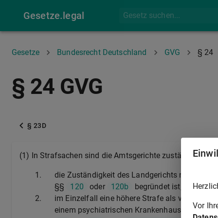
Gesetze.legal
Gesetze
Bundesrecht Deutschland
GVG
§ 24
§ 24 GVG
§ 23D
Einwi
(1) In Strafsachen sind die Amtsgerichte zuständig, wenn
1.
die Zuständigkeit des Landgerichts nach
§ 74
Herzlic
§§
120
oder
120b
begründet ist,
2.
im Einzelfall eine höhere Strafe als vier Jahre
Vor Ih
einem psychiatrischen Krankenhaus, allein ode
Datens