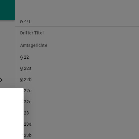
§ 21i
§ 21j
Dritter Titel
Amtsgerichte
§ 22
§ 22a
§ 22b
§ 22c
§ 22d
§ 23
§ 23a
§ 23b