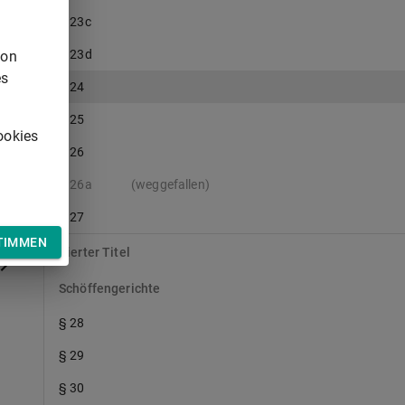
§ 23c
§ 23d
von
es
§ 24
§ 25
ookies
§ 26
§ 26a
(weggefallen)
§ 27
TIMMEN
Vierter Titel
Schöffengerichte
§ 28
§ 29
§ 30