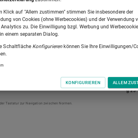
rwarten ist oder
chutzbedürftigkeit von Verletzten der Straftat, die als Zeugen
m Klick auf "Allem zustimmen" stimmen Sie insbesondere der
oder der besonderen Bedeutung des Falles Anklage beim
dung von Cookies (ohne Werbecookies) und der Verwendung 
 Analytics zu. Die Einwilligung bzgl. Werbung und Werbecooki
 in einem separaten Dialog.
 liegt insbesondere vor, wenn zu erwarten ist, dass die
lastung verbunden sein wird, und deshalb mehrfache
ie Schaltfläche
Konfigurieren
können Sie Ihre Einwilligungen/C
en.
 vier Jahre Freiheitsstrafe und nicht auf die Unterbringung in
um
ner Strafe, oder in der Sicherungsverwahrung erkennen.
KONFIGURIEREN
ALLEM ZUS
§ 25
 der Tastatur zur Navigation zwischen Normen.