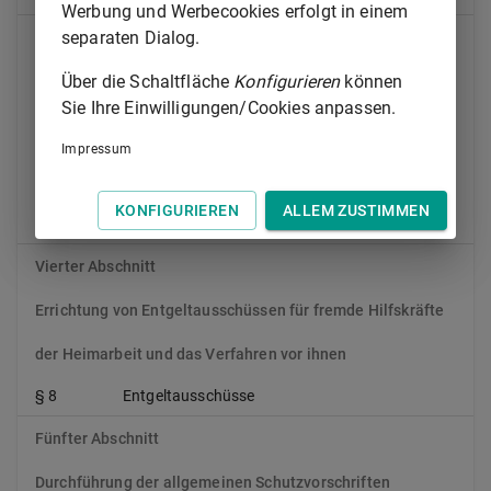
Werbung und Werbecookies erfolgt in einem
separaten Dialog.
Dritter Abschnitt
Über die Schaltfläche
Konfigurieren
können
Verfahren vor den Heimarbeitsausschüssen
Sie Ihre Einwilligungen/Cookies anpassen.
§ 5
Verfahren vor den Heimarbeitsausschüssen
allgemein
Impressum
§ 6
Beteiligung des Heimarbeitsausschusses
KONFIGURIEREN
ALLEM ZUSTIMMEN
§ 7
Zustimmungsverfahren
Vierter Abschnitt
Errichtung von Entgeltausschüssen für fremde Hilfskräfte
der Heimarbeit und das Verfahren vor ihnen
§ 8
Entgeltausschüsse
Fünfter Abschnitt
Durchführung der allgemeinen Schutzvorschriften