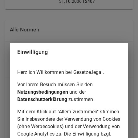
31.10.2006 I 2407
Alle Normen
Erster Abschnitt
Einwilligung
Verfahren bei der Gleichstellung
Herzlich Willkommen bei Gesetze.legal.
§ 1
Verfahren bei der Gleichstellung
Zweiter Abschnitt
Vor Ihrem Besuch müssen Sie den
Nutzungsbedingungen
und der
Errichtung von Heimarbeitsausschüssen
Datenschutzerklärung
zustimmen.
§ 2
Bekanntmachung der Errichtung von
Mit dem Klick auf "Allem zustimmen" stimmen
Heimarbeitsausschüssen
Sie insbesondere der Verwendung von Cookies
§ 3
Vorsitzender
(ohne Werbecookies) und der Verwendung von
Google Analytics zu. Die Einwilligung bzgl.
§ 4
Beisitzer