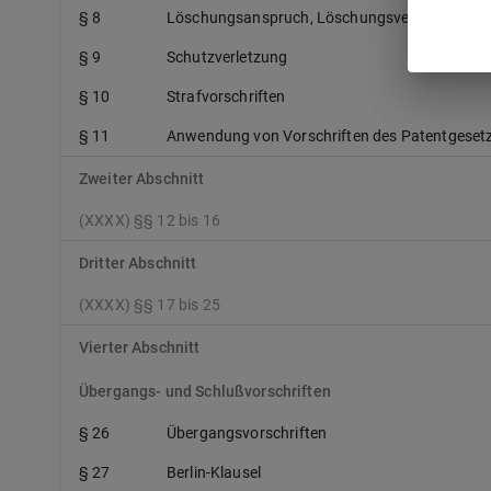
§ 8
Löschungsanspruch, Löschungsverfahren
§ 9
Schutzverletzung
§ 10
Strafvorschriften
§ 11
Anwendung von Vorschriften des Patentgeset
Zweiter Abschnitt
(XXXX) §§ 12 bis 16
Dritter Abschnitt
(XXXX) §§ 17 bis 25
Vierter Abschnitt
Übergangs- und Schlußvorschriften
§ 26
Übergangsvorschriften
§ 27
Berlin-Klausel