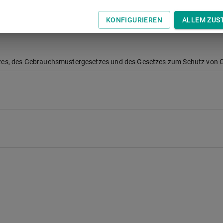
KONFIGURIEREN
ALLEM ZUS
zes, des Gebrauchsmustergesetzes und des Gesetzes zum Schutz von 