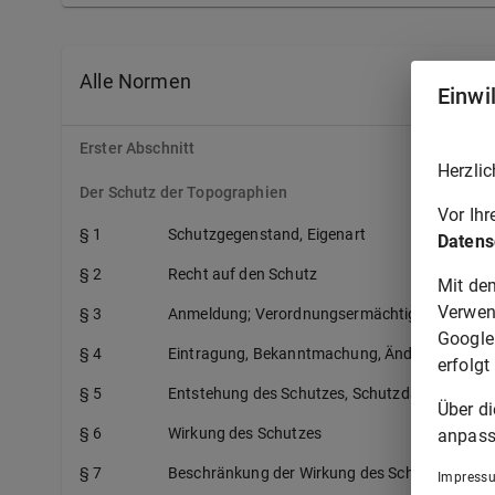
Alle Normen
Einwi
Erster Abschnitt
Herzlic
Der Schutz der Topographien
Vor Ih
§ 1
Schutzgegenstand, Eigenart
Datens
§ 2
Recht auf den Schutz
Mit de
Verwen
§ 3
Anmeldung; Verordnungsermächtigung
Google
§ 4
Eintragung, Bekanntmachung, Änderungen
erfolgt
§ 5
Entstehung des Schutzes, Schutzdauer
Über d
§ 6
Wirkung des Schutzes
anpass
§ 7
Beschränkung der Wirkung des Schutzes
Impress