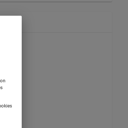
von
es
ookies