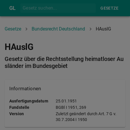
GL
GESETZE
Gesetze
Bundesrecht Deutschland
HAuslG
HAuslG
Gesetz über die Rechtsstellung heimatloser Au
sländer im Bundesgebiet
Informationen
Ausfertigungsdatum
25.01.1951
Fundstelle
BGBl I
1951, 269
Version
Zuletzt geändert durch Art. 7 G v.
30.7.2004 I 1950