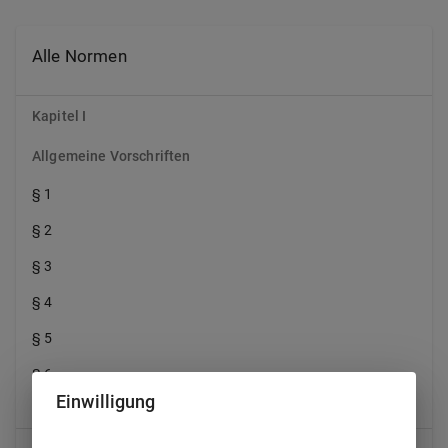
Alle Normen
Kapitel I
Allgemeine Vorschriften
§ 1
§ 2
§ 3
§ 4
§ 5
§ 6
Einwilligung
§ 7