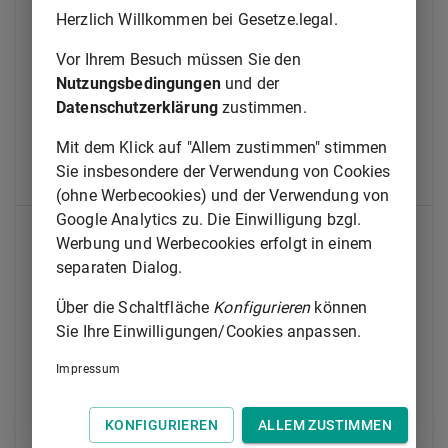
Kapitel II
Herzlich Willkommen bei Gesetze.legal.
Bürgerliches Recht
Vor Ihrem Besuch müssen Sie den
§ 8
Nutzungsbedingungen
und der
Datenschutzerklärung
zustimmen.
§ 9
Mit dem Klick auf "Allem zustimmen" stimmen
§ 10
Sie insbesondere der Verwendung von Cookies
§ 11
(ohne Werbecookies) und der Verwendung von
Google Analytics zu. Die Einwilligung bzgl.
Kapitel III
Werbung und Werbecookies erfolgt in einem
separaten Dialog.
Öffentliches Recht
§ 12
Über die Schaltfläche
Konfigurieren
können
Sie Ihre Einwilligungen/Cookies anpassen.
§ 13
Impressum
§ 14
§ 15
KONFIGURIEREN
ALLEM ZUSTIMMEN