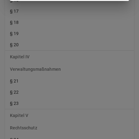
§ 16
§ 17
§ 18
§ 19
§ 20
Kapitel IV
Verwaltungsmaßnahmen
§ 21
§ 22
§ 23
Kapitel V
Rechtsschutz