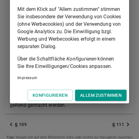
(Anfechtungsklage).
Mit dem Klick auf "Allem zustimmen" stimmen
(2) Ein Gesellschafterbeschluss ist von Anfang an
Sie insbesondere der Verwendung von Cookies
nichtig, wenn er
(ohne Werbecookies) und der Verwendung von
Google Analytics zu. Die Einwilligung bzgl.
1.
durch seinen Inhalt Rechtsvorschriften
Werbung und Werbecookies erfolgt in einem
verletzt, auf deren Einhaltung die
separaten Dialog.
Gesellschafter nicht verzichten können,
oder
Über die Schaltfläche
Konfigurieren
können
2.
nach einer Anfechtungsklage durch Urteil
Sie Ihre Einwilligungen/Cookies anpassen.
rechtskräftig für nichtig erklärt worden ist.
Impressum
Die Nichtigkeit eines Beschlusses der Gesellschafter
kann auch auf andere Weise als durch Klage auf
KONFIGURIEREN
ALLEM ZUSTIMMEN
Feststellung der Nichtigkeit (Nichtigkeitsklage)
geltend gemacht werden.
§ 109
§ 111
Tipp
: Swipen Sie auf dem Bildschirm links oder rechts zur Navigation zwischen