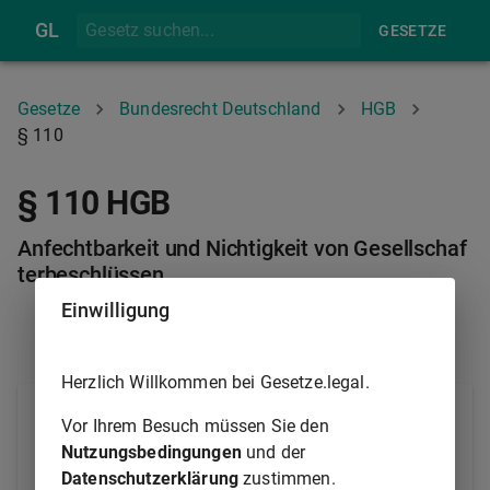
GL
GESETZE
Gesetze
Bundesrecht Deutschland
HGB
§ 110
§ 110 HGB
Anfechtbarkeit und Nichtigkeit von Gesellschaf
terbeschlüssen
Einwilligung
§ 109
§ 111
Herzlich Willkommen bei Gesetze.legal.
(1) Ein Beschluss der Gesellschafter kann wegen
Vor Ihrem Besuch müssen Sie den
Verletzung von Rechtsvorschriften durch Klage auf
Nutzungsbedingungen
und der
Nichtigerklärung angefochten werden
Datenschutzerklärung
zustimmen.