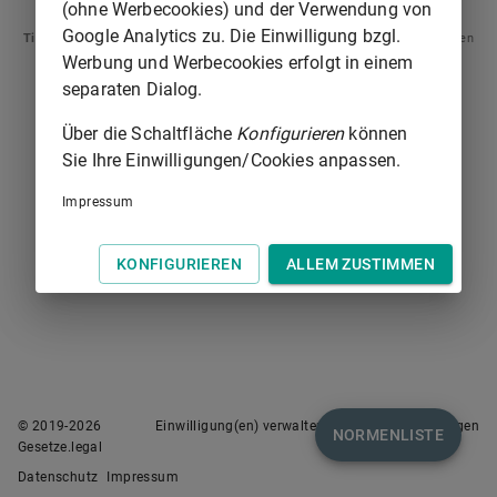
(ohne Werbecookies) und der Verwendung von
Google Analytics zu. Die Einwilligung bzgl.
Tipp
: Swipen Sie auf dem Bildschirm links oder rechts zur Navigation zwischen
Normen.
Werbung und Werbecookies erfolgt in einem
separaten Dialog.
Über die Schaltfläche
Konfigurieren
können
Sie Ihre Einwilligungen/Cookies anpassen.
Impressum
KONFIGURIEREN
ALLEM ZUSTIMMEN
© 2019-
2026
Einwilligung(en) verwalten
Nutzungsbedingungen
NORMENLISTE
Gesetze.legal
Datenschutz
Impressum