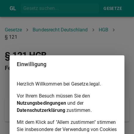
GL
GESETZE
Gesetze
Bundesrecht Deutschland
HGB
§ 121
§ 121 HGB
Einwilligung
Feststellung des Jahresabschlusses
Herzlich Willkommen bei Gesetze.legal.
§ 120
§ 122
Vor Ihrem Besuch müssen Sie den
Nutzungsbedingungen
und der
Über die Feststellung des Jahresabschlusses
Datenschutzerklärung
zustimmen.
entscheiden die Gesellschafter durch Beschluss.
Mit dem Klick auf "Allem zustimmen" stimmen
Sie insbesondere der Verwendung von Cookies
§ 120
§ 122