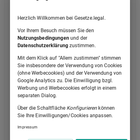
Vertragsstaates des Abkommens über den
Europäischen Wirtschaftsraum unterliegen und die
von einer Kapitalgesellschaft mit Sitz im Inland
Herzlich Willkommen bei Gesetze.legal.
errichtet wurden, gelten die folgenden Vorschriften.
Vor Ihrem Besuch müssen Sie den
(2) Die Landesjustizverwaltungen stellen sicher, dass
Nutzungsbedingungen
und der
die Daten der Zweigniederlassungen, die im Rahmen
Datenschutzerklärung
zustimmen.
des Europäischen Systems der Registervernetzung
Mit dem Klick auf "Allem zustimmen" stimmen
gemäß
§ 9b
empfangen werden, an dasjenige
Sie insbesondere der Verwendung von Cookies
Registergericht weitergeleitet werden, das für die
(ohne Werbecookies) und der Verwendung von
Gesellschaft zuständig ist.
Google Analytics zu. Die Einwilligung bzgl.
(3) Das zuständige Registergericht bestätigt den
Werbung und Werbecookies erfolgt in einem
Eingang der Daten über das Europäische System der
separaten Dialog.
Registervernetzung gemäß
§ 9b
und trägt
Über die Schaltfläche
Konfigurieren
können
unverzüglich von Amts wegen die folgenden gemäß
Sie Ihre Einwilligungen/Cookies anpassen.
Absatz 2 erhaltenen Daten zu der
Zweigniederlassung oder deren Änderung in das
Impressum
Registerblatt der Gesellschaft ein: