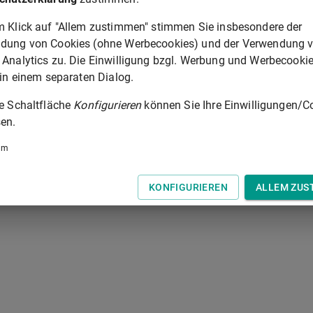
en.
m Klick auf "Allem zustimmen" stimmen Sie insbesondere der
wie die Eintragung der gerichtlichen Abberufung von
dung von Cookies (ohne Werbecookies) und der Verwendung 
 Analytics zu. Die Einwilligung bzgl. Werbung und Werbecooki
 in einem separaten Dialog.
154 Abs. 2 Nr. 2 KAGB +++)
ie Schaltfläche
Konfigurieren
können Sie Ihre Einwilligungen/C
en.
§ 148
um
 der Tastatur zur Navigation zwischen Normen.
KONFIGURIEREN
ALLEM ZUS