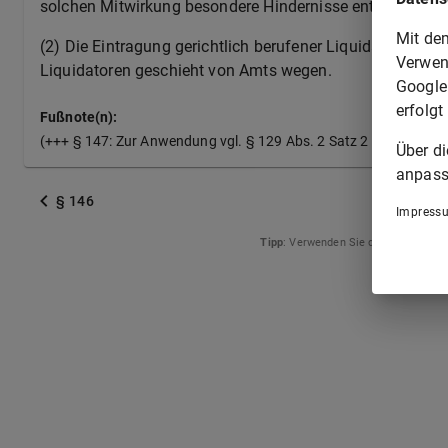
solchen Mitwirkung besondere Hindernisse entgegensteh
Mit de
(2) Die Eintragung gerichtlich berufener Liquidatoren so
Verwen
Liquidatoren geschieht von Amts wegen.
Google
erfolgt
Fußnote(n):
(+++ § 147: Zur Anwendung vgl. § 129 Abs. 2 Satz 2 KAGB u. § 
Über d
anpass
§ 146
Impress
Tipp
: Verwenden Sie die Pfeiltasten