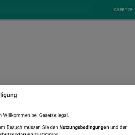
GESETZE
§ 148
lligung
on sämtlichen Gesellschaftern zur Eintragung in das
h Willkommen bei Gesetze.legal.
derung in der Person des Liquidators oder in seiner
ellschafters anzunehmen ist, dass die Anmeldung den
rem Besuch müssen Sie den
Nutzungsbedingungen
und der
h ohne dass die Erben bei der Anmeldung mitwirken, sofern eine
chutzerklärung
zustimmen.