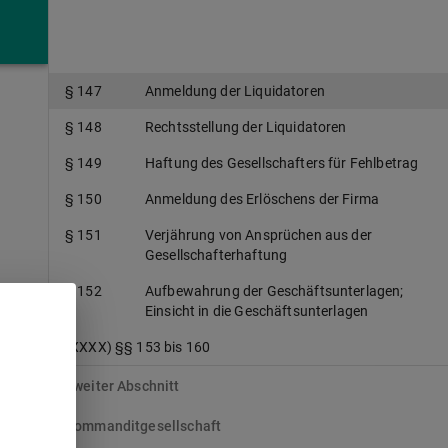
§ 146
Geschäftsführungs- und
Vertretungsbefugnis der Liquidatoren
§ 147
Anmeldung der Liquidatoren
§ 148
Rechtsstellung der Liquidatoren
§ 149
Haftung des Gesellschafters für Fehlbetrag
§ 150
Anmeldung des Erlöschens der Firma
§ 151
Verjährung von Ansprüchen aus der
Gesellschafterhaftung
§ 152
Aufbewahrung der Geschäftsunterlagen;
Einsicht in die Geschäftsunterlagen
(XXXX) §§ 153 bis 160
Zweiter Abschnitt
Kommanditgesellschaft
r