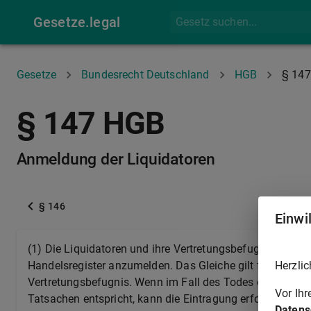
Gesetze.legal
Gesetze
Bundesrecht Deutschland
HGB
§ 147
§ 147 HGB
Anmeldung der Liquidatoren
§ 146
Einwi
(1) Die Liquidatoren und ihre Vertretungsbefugnis sind v
Herzlic
Handelsregister anzumelden. Das Gleiche gilt für jede Än
Vertretungsbefugnis. Wenn im Fall des Todes eines Ges
Vor Ih
Tatsachen entspricht, kann die Eintragung erfolgen, auc
Datens