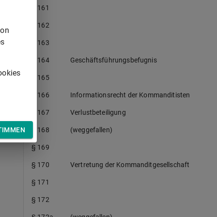
§ 161
§ 162
von
es
§ 163
§ 164
Geschäftsführungsbefugnis
ookies
§ 165
§ 166
Informationsrecht der Kommanditisten
§ 167
Verlustbeteiligung
TIMMEN
§ 168
(weggefallen)
§ 169
§ 170
Vertretung der Kommanditgesellschaft
§ 171
§ 172