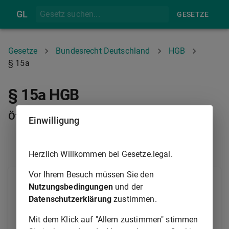
GL
GESETZE
Gesetze
Bundesrecht Deutschland
HGB
§ 15a
§ 15a HGB
Öffentliche Zustellung
Einwilligung
§ 15
§ 16
Herzlich Willkommen bei Gesetze.legal.
Vor Ihrem Besuch müssen Sie den
Ist bei einer juristischen Person, die zur Anmeldung
Nutzungsbedingungen
und der
einer inländischen Geschäftsanschrift zum
Datenschutzerklärung
zustimmen.
Handelsregister verpflichtet ist, der Zugang einer
Willenserklärung nicht unter der eingetragenen
Mit dem Klick auf "Allem zustimmen" stimmen