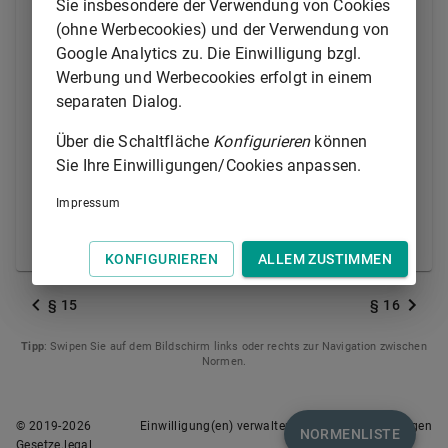
Anschrift oder einer im Handelsregister
Sie insbesondere der Verwendung von Cookies
eingetragenen Anschrift einer für Zustellungen
(ohne Werbecookies) und der Verwendung von
empfangsberechtigten Person oder einer ohne
Google Analytics zu. Die Einwilligung bzgl.
Ermittlungen bekannten anderen inländischen
Werbung und Werbecookies erfolgt in einem
Anschrift möglich, kann die Zustellung nach den für
separaten Dialog.
die öffentliche Zustellung geltenden Vorschriften der
Über die Schaltfläche
Konfigurieren
können
Zivilprozessordnung erfolgen. Zuständig ist das
Sie Ihre Einwilligungen/Cookies anpassen.
Amtsgericht, in dessen Bezirk sich die eingetragene
inländische Geschäftsanschrift der Gesellschaft
Impressum
befindet.
§ 132
des
Bürgerlichen Gesetzbuchs
bleibt unberührt.
KONFIGURIEREN
ALLEM ZUSTIMMEN
§ 15
§ 16
Tipp
: Swipen Sie auf dem Bildschirm links oder rechts zur Navigation zwischen
Normen.
© 2019-
2026
Einwilligung(en) verwalten
Nutzungsbedingungen
NORMENLISTE
Gesetze.legal