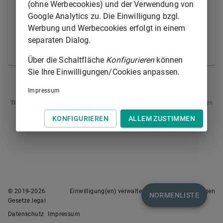
Insolvenzverfahren eröffnet, so wird während der
(ohne Werbecookies) und der Verwendung von
Dauer des Verfahrens das den
Google Analytics zu. Die Einwilligung bzgl.
Gesellschaftsgläubigern nach Absatz 1 zustehende
Werbung und Werbecookies erfolgt in einem
Recht durch den Insolvenzverwalter oder den
separaten Dialog.
Sachwalter ausgeübt.
Über die Schaltfläche
Konfigurieren
können
Sie Ihre Einwilligungen/Cookies anpassen.
§ 170
§ 172
Impressum
Tipp
: Swipen Sie auf dem Bildschirm links oder rechts zur Navigation zwischen
Normen.
KONFIGURIEREN
ALLEM ZUSTIMMEN
© 2019-
2026
Einwilligung(en) verwalten
Nutzungsbedingungen
NORMENLISTE
Gesetze.legal
Datenschutz
Impressum