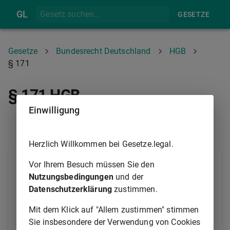
GL
GESETZE
Gesetze
Bundesrecht Deutschland
HGB
§ 171
§ 171 HGB
Einwilligung
§ 170
§ 172
Herzlich Willkommen bei Gesetze.legal.
(1) Der Kommanditist haftet den Gläubigern der
Vor Ihrem Besuch müssen Sie den
Gesellschaft bis zur Höhe seiner Haftsumme
Nutzungsbedingungen
und der
unmittelbar; die Haftung ist ausgeschlossen, soweit
Datenschutzerklärung
zustimmen.
die vereinbarte Einlage geleistet ist.
Mit dem Klick auf "Allem zustimmen" stimmen
(2) Ist über das Vermögen der Gesellschaft das
Sie insbesondere der Verwendung von Cookies