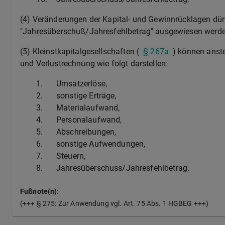
(4) Veränderungen der Kapital- und Gewinnrücklagen dür
"Jahresüberschuß/Jahresfehlbetrag" ausgewiesen werde
(5) Kleinstkapitalgesellschaften (
§ 267a
) können anst
und Verlustrechnung wie folgt darstellen:
1.
Umsatzerlöse,
2.
sonstige Erträge,
3.
Materialaufwand,
4.
Personalaufwand,
5.
Abschreibungen,
6.
sonstige Aufwendungen,
7.
Steuern,
8.
Jahresüberschuss/Jahresfehlbetrag.
Fußnote(n):
(+++ § 275: Zur Anwendung vgl. Art. 75 Abs. 1 HGBEG +++)