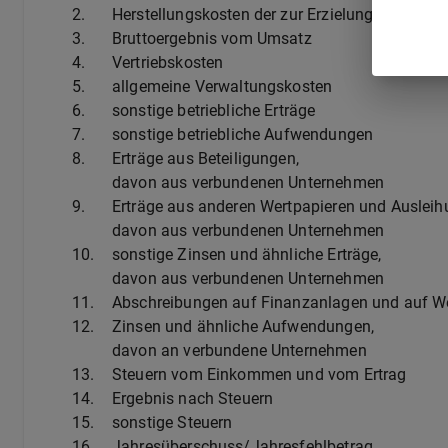
2.
Herstellungskosten der zur Erzielung der Umsa
3.
Bruttoergebnis vom Umsatz
4.
Vertriebskosten
5.
allgemeine Verwaltungskosten
6.
sonstige betriebliche Erträge
7.
sonstige betriebliche Aufwendungen
8.
Erträge aus Beteiligungen,
davon aus verbundenen Unternehmen
9.
Erträge aus anderen Wertpapieren und Auslei
davon aus verbundenen Unternehmen
10.
sonstige Zinsen und ähnliche Erträge,
davon aus verbundenen Unternehmen
11.
Abschreibungen auf Finanzanlagen und auf W
12.
Zinsen und ähnliche Aufwendungen,
davon an verbundene Unternehmen
13.
Steuern vom Einkommen und vom Ertrag
14.
Ergebnis nach Steuern
15.
sonstige Steuern
16.
Jahresüberschuss/Jahresfehlbetrag.