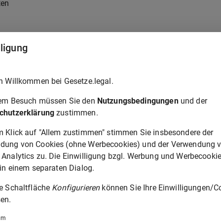
ten
lligung
hungen des Finanzanlagevermögens,
h Willkommen bei Gesetze.legal.
rem Besuch müssen Sie den
Nutzungsbedingungen
und der
ertpapiere des Umlaufvermögens
chutzerklärung
zustimmen.
m Klick auf "Allem zustimmen" stimmen Sie insbesondere der
dung von Cookies (ohne Werbecookies) und der Verwendung 
 Analytics zu. Die Einwilligung bzgl. Werbung und Werbecooki
 in einem separaten Dialog.
ie Schaltfläche
Konfigurieren
können Sie Ihre Einwilligungen/C
szuweisen:
en.
um