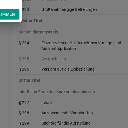
§ 293
Größenabhängige Befreiungen
TIMMEN
Zweiter Titel
Konsolidierungskreis
§ 294
Einzubeziehende Unternehmen Vorlage- und
Auskunftspflichten
§ 295
(weggefallen)
§ 296
Verzicht auf die Einbeziehung
Dritter Titel
Inhalt und Form des Konzernabschlusses
§ 297
Inhalt
§ 298
Anzuwendende Vorschriften
§ 299
Stichtag für die Aufstellung