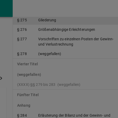
Gewinn- und Verlustrechnung
§ 275
Gliederung
§ 276
Größenabhängige Erleichterungen
§ 277
Vorschriften zu einzelnen Posten der Gewinn-
und Verlustrechnung
§ 278
(weggefallen)
Vierter Titel
(weggefallen)
(XXXX) §§ 279 bis 283
(weggefallen)
Fünfter Titel
Anhang
§ 284
Erläuterung der Bilanz und der Gewinn- und