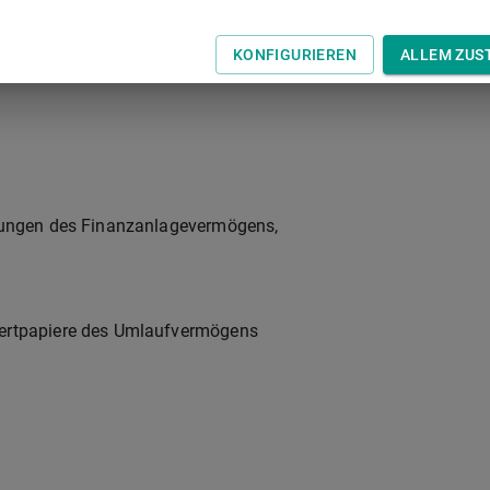
tzerlöse erbrachten Leistungen
KONFIGURIEREN
ALLEM ZUS
hungen des Finanzanlagevermögens,
ertpapiere des Umlaufvermögens