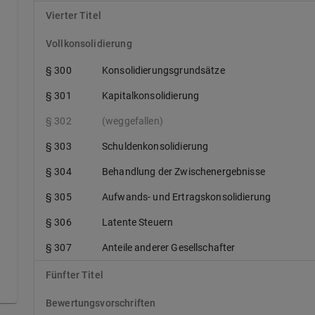
Vierter Titel
Vollkonsolidierung
§ 300
Konsolidierungsgrundsätze
§ 301
Kapitalkonsolidierung
§ 302
(weggefallen)
§ 303
Schuldenkonsolidierung
§ 304
Behandlung der Zwischenergebnisse
§ 305
Aufwands- und Ertragskonsolidierung
§ 306
Latente Steuern
§ 307
Anteile anderer Gesellschafter
Fünfter Titel
Bewertungsvorschriften