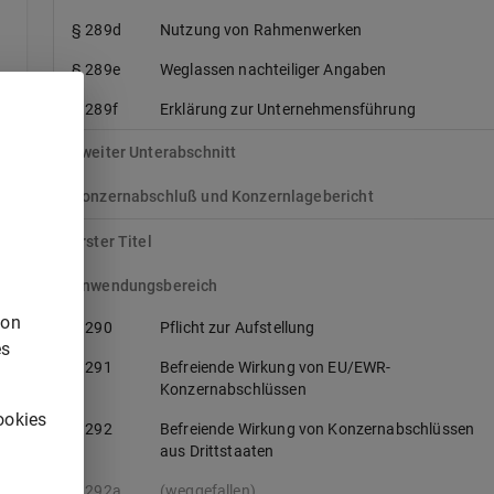
§ 289d
Nutzung von Rahmenwerken
§ 289e
Weglassen nachteiliger Angaben
§ 289f
Erklärung zur Unternehmensführung
Zweiter Unterabschnitt
Konzernabschluß und Konzernlagebericht
Erster Titel
Anwendungsbereich
von
§ 290
Pflicht zur Aufstellung
es
§ 291
Befreiende Wirkung von EU/EWR-
Konzernabschlüssen
ookies
§ 292
Befreiende Wirkung von Konzernabschlüssen
aus Drittstaaten
§ 292a
(weggefallen)