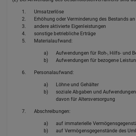
1.
Umsatzerlöse
2.
Erhöhung oder Verminderung des Bestands an f
3.
andere aktivierte Eigenleistungen
4.
sonstige betriebliche Erträge
5.
Materialaufwand:
a)
Aufwendungen für Roh-, Hilfs- und B
b)
Aufwendungen für bezogene Leistu
6.
Personalaufwand:
a)
Löhne und Gehälter
b)
soziale Abgaben und Aufwendungen f
davon für Altersversorgung
7.
Abschreibungen:
a)
auf immaterielle Vermögensgegens
b)
auf Vermögensgegenstände des Umlau