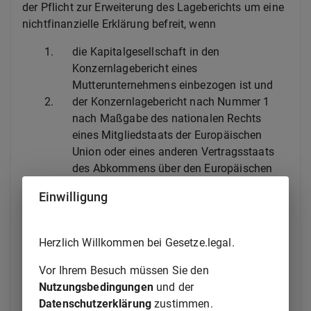
der Pflicht zur Erweiterung des Lageberichts um eine
nichtfinanzielle Erklärung befreit, wenn
1.
die Kapitalgesellschaft in den
Konzernlagebericht eines
Mutterunternehmens einbezogen ist und
2.
der Konzernlagebericht nach Nummer 1
nach Maßgabe des nationalen Rechts
eines Mitgliedstaats der Europäischen
Union oder eines anderen Vertragsstaats
des Abkommens über den Europäischen
Wirtschaftsraum im Einklang mit der
Einwilligung
Richtlinie 2013/34/EU
aufgestellt wird
und eine nichtfinanzielle Konzernerklärung
enthält.
Herzlich Willkommen bei Gesetze.legal.
Satz 1 gilt entsprechend, wenn das
Vor Ihrem Besuch müssen Sie den
Mutterunternehmen im Sinne von Satz 1 einen
Nutzungsbedingungen
und der
gesonderten nichtfinanziellen Konzernbericht nach
Datenschutzerklärung
zustimmen.