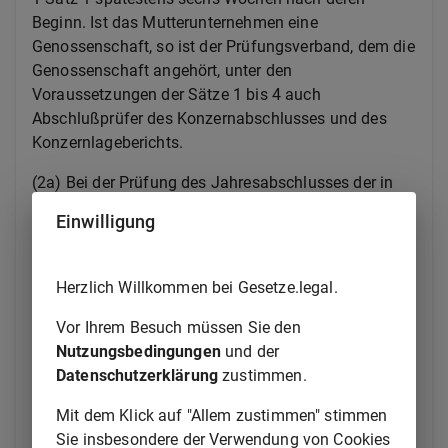
Beginn. Ist das Mutterunternehmen eine
Genossenschaft, so ist der Prüfungsverband, dem die
Genossenschaft angehört, unter den
Voraussetzungen der Sätze 1 bis 4 auch
Abschlußprüfer des Konzernabschlusses und des
Konzernlageberichts.
(2a) Bei der Prüfung des Jahresabschlusses der in
Absatz 2 bezeichneten Kreditinstitute durch einen
Einwilligung
Prüfungsverband darf der gesetzlich vorgeschriebene
Bestätigungsvermerk nur von Wirtschaftsprüfern
unterzeichnet werden. Die im Prüfungsverband
Herzlich Willkommen bei Gesetze.legal.
tätigen Wirtschaftsprüfer haben ihre
Prüfungstätigkeit unabhängig, gewissenhaft,
Vor Ihrem Besuch müssen Sie den
verschwiegen und eigenverantwortlich auszuüben.
Nutzungsbedingungen
und der
Sie haben sich insbesondere bei der Erstattung von
Datenschutzerklärung
zustimmen.
Prüfungsberichten unparteiisch zu verhalten.
Mit dem Klick auf "Allem zustimmen" stimmen
Weisungen dürfen ihnen hinsichtlich ihrer
Sie insbesondere der Verwendung von Cookies
Prüfungstätigkeit von Personen, die nicht