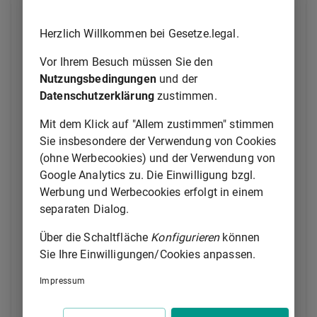
die Ware öffentlich versteigern zu lassen; er kann,
wenn die Ware einen Börsen- oder Marktpreis hat,
Herzlich Willkommen bei Gesetze.legal.
nach vorgängiger Androhung den Verkauf auch aus
freier Hand durch einen zu solchen Verkäufen
Vor Ihrem Besuch müssen Sie den
öffentlich ermächtigten Handelsmakler oder durch
Nutzungsbedingungen
und der
eine zur öffentlichen Versteigerung befugte Person
Datenschutzerklärung
zustimmen.
zum laufenden Preise bewirken. Ist die Ware dem
Verderb ausgesetzt und Gefahr im Verzuge, so bedarf
Mit dem Klick auf "Allem zustimmen" stimmen
es der vorgängigen Androhung nicht; dasselbe gilt,
Sie insbesondere der Verwendung von Cookies
wenn die Androhung aus anderen Gründen untunlich
(ohne Werbecookies) und der Verwendung von
ist.
Google Analytics zu. Die Einwilligung bzgl.
Werbung und Werbecookies erfolgt in einem
(3) Der Selbsthilfeverkauf erfolgt für Rechnung des
separaten Dialog.
säumigen Käufers.
Über die Schaltfläche
Konfigurieren
können
(4) Der Verkäufer und der Käufer können bei der
Sie Ihre Einwilligungen/Cookies anpassen.
öffentlichen Versteigerung mitbieten.
Impressum
(5) Im Falle der öffentlichen Versteigerung hat der
Verkäufer dem Käufer die in
§ 383 Absatz 3