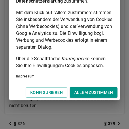
Datenschutzerklärung
zustimmen.
(2) Unterläßt der Käufer die Anzeige, so gilt die Ware
Mit dem Klick auf "Allem zustimmen" stimmen
als genehmigt, es sei denn, daß es sich um einen
Sie insbesondere der Verwendung von Cookies
Mangel handelt, der bei der Untersuchung nicht
(ohne Werbecookies) und der Verwendung von
erkennbar war.
Google Analytics zu. Die Einwilligung bzgl.
Werbung und Werbecookies erfolgt in einem
(3) Zeigt sich später ein solcher Mangel, so muß die
separaten Dialog.
Anzeige unverzüglich nach der Entdeckung gemacht
werden; anderenfalls gilt die Ware auch in Ansehung
Über die Schaltfläche
Konfigurieren
können
dieses Mangels als genehmigt.
Sie Ihre Einwilligungen/Cookies anpassen.
(4) Zur Erhaltung der Rechte des Käufers genügt die
Impressum
rechtzeitige Absendung der Anzeige.
(5) Hat der Verkäufer den Mangel arglistig
KONFIGURIEREN
ALLEM ZUSTIMMEN
verschwiegen, so kann er sich auf diese Vorschriften
nicht berufen.
§ 376
§ 379