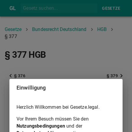
GL
GESETZE
Gesetze
Bundesrecht Deutschland
HGB
§ 377
§ 377 HGB
§ 376
§ 379
Einwilligung
(1) Ist der Kauf für beide Teile ein Handelsgeschäft,
so hat der Käufer die Ware unverzüglich nach der
Herzlich Willkommen bei Gesetze.legal.
Ablieferung durch den Verkäufer, soweit dies nach
ordnungsmäßigem Geschäftsgange tunlich ist, zu
Vor Ihrem Besuch müssen Sie den
untersuchen und, wenn sich ein Mangel zeigt, dem
Nutzungsbedingungen
und der
Verkäufer unverzüglich Anzeige zu machen.