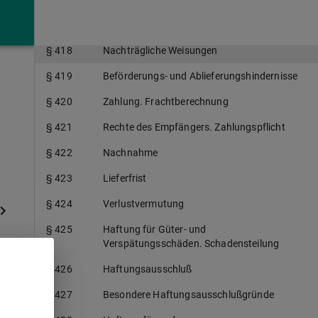
§ 417
Rechte des Frachtführers bei Nichteinhaltung
der Ladezeit
§ 418
Nachträgliche Weisungen
§ 419
Beförderungs- und Ablieferungshindernisse
§ 420
Zahlung. Frachtberechnung
§ 421
Rechte des Empfängers. Zahlungspflicht
§ 422
Nachnahme
§ 423
Lieferfrist
§ 424
Verlustvermutung
§ 425
Haftung für Güter- und
Verspätungsschäden. Schadensteilung
t
§ 426
Haftungsausschluß
§ 427
Besondere Haftungsausschlußgründe