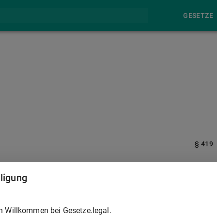
GESETZE
§ 419
n. Er kann insbesondere verlangen, daß der Frachtführer das Gu
lligung
ngsort, an einer anderen Ablieferungsstelle oder an einen
soweit zur Befolgung solcher Weisungen verpflichtet, als deren
ernehmens noch Schäden für die Absender oder Empfänger
h Willkommen bei Gesetze.legal.