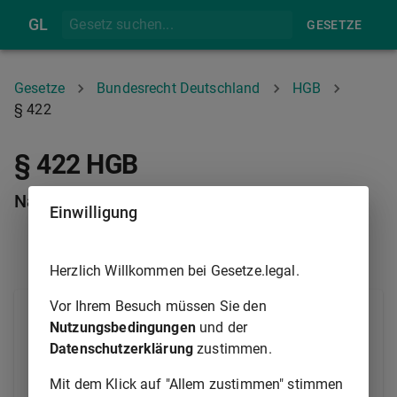
GL
GESETZE
Gesetze
Bundesrecht Deutschland
HGB
§ 422
§ 422 HGB
Nachnahme
Einwilligung
§ 421
§ 423
Herzlich Willkommen bei Gesetze.legal.
Vor Ihrem Besuch müssen Sie den
(1) Haben die Parteien vereinbart, daß das Gut nur
Nutzungsbedingungen
und der
gegen Einziehung einer Nachnahme an den
Datenschutzerklärung
zustimmen.
Empfänger abgeliefert werden darf, so ist
anzunehmen, daß der Betrag in bar oder in Form
Mit dem Klick auf "Allem zustimmen" stimmen