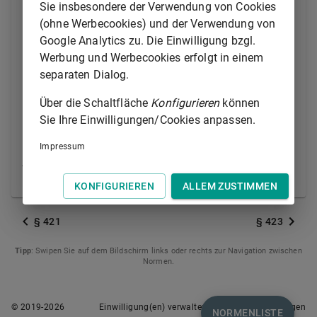
eines gleichwertigen Zahlungsmittels einzuziehen ist.
Sie insbesondere der Verwendung von Cookies
(ohne Werbecookies) und der Verwendung von
(2) Das auf Grund der Einziehung Erlangte gilt im
Google Analytics zu. Die Einwilligung bzgl.
Verhältnis zu den Gläubigern des Frachtführers als
Werbung und Werbecookies erfolgt in einem
auf den Absender übertragen.
separaten Dialog.
(3) Wird das Gut dem Empfänger ohne Einziehung
Über die Schaltfläche
Konfigurieren
können
der Nachnahme abgeliefert, so haftet der
Sie Ihre Einwilligungen/Cookies anpassen.
Frachtführer, auch wenn ihn kein Verschulden trifft,
dem Absender für den daraus entstehenden Schaden,
Impressum
jedoch nur bis zur Höhe des Betrages der
Nachnahme.
KONFIGURIEREN
ALLEM ZUSTIMMEN
§ 421
§ 423
Tipp
: Swipen Sie auf dem Bildschirm links oder rechts zur Navigation zwischen
Normen.
© 2019-
2026
Einwilligung(en) verwalten
Nutzungsbedingungen
NORMENLISTE