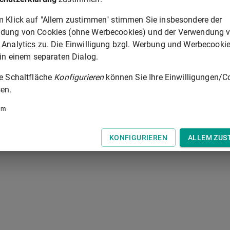
m Klick auf "Allem zustimmen" stimmen Sie insbesondere der
§ 452D
dung von Cookies (ohne Werbecookies) und der Verwendung 
 Analytics zu. Die Einwilligung bzgl. Werbung und Werbecooki
 der Tastatur zur Navigation zwischen Normen.
 in einem separaten Dialog.
ie Schaltfläche
Konfigurieren
können Sie Ihre Einwilligungen/C
en.
um
KONFIGURIEREN
ALLEM ZUS