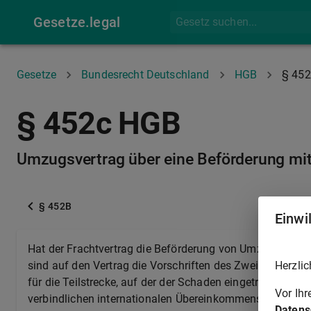
Gesetze.legal
Gesetze
Bundesrecht Deutschland
HGB
§ 452
§ 452c HGB
Umzugsvertrag über eine Beförderung mit
§ 452B
Einwi
Hat der Frachtvertrag die Beförderung von Umzugsgut m
Herzlic
sind auf den Vertrag die Vorschriften des Zweiten Unte
für die Teilstrecke, auf der der Schaden eingetreten ist
Vor Ih
verbindlichen internationalen Übereinkommens gelten.
Datens