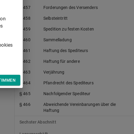
§ 457
Forderungen des Versenders
von
§ 458
Selbsteintritt
es
§ 459
Spedition zu festen Kosten
§ 460
Sammelladung
ookies
§ 461
Haftung des Spediteurs
§ 462
Haftung für andere
§ 463
Verjährung
TIMMEN
§ 464
Pfandrecht des Spediteurs
§ 465
Nachfolgender Spediteur
§ 466
Abweichende Vereinbarungen über die
Haftung
Sechster Abschnitt