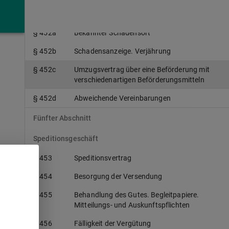
§ 452
Frachtvertrag über eine Beförderung mit
verschiedenartigen Beförderungsmitteln
§ 452a
Bekannter Schadensort
§ 452b
Schadensanzeige. Verjährung
§ 452c
Umzugsvertrag über eine Beförderung mit
verschiedenartigen Beförderungsmitteln
§ 452d
Abweichende Vereinbarungen
Fünfter Abschnitt
Speditionsgeschäft
§ 453
Speditionsvertrag
§ 454
Besorgung der Versendung
o
§ 455
Behandlung des Gutes. Begleitpapiere.
Mitteilungs- und Auskunftspflichten
§ 456
Fälligkeit der Vergütung